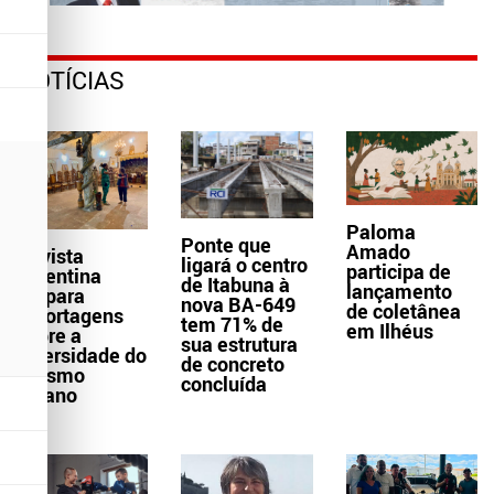
NOTÍCIAS
Paloma
Ponte que
Amado
Revista
ligará o centro
participa de
argentina
de Itabuna à
lançamento
prepara
nova BA-649
de coletânea
reportagens
tem 71% de
em Ilhéus
sobre a
sua estrutura
diversidade do
de concreto
turismo
concluída
baiano