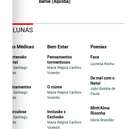
Bahia (Aljusba)
COLUNAS
Dicas Médicas
Bem Estar
Poesias
Hipertensão
Pensamentos
Face
Arterial
tormentosos
Lucrecia Rocha
Jairo Santiago
Maria Regina Canhos
Novaes
Vicentin
De mal com o
Natal
Medicamentos
O ciúme
João Batista de
Jairo Santiago
Maria Regina Canhos
Paula
Novaes
Vicentin
Minh’Alma
Tuberculose
Inclusão x
Risonha
Exclusão
Jairo Santiago
Glória Brandão
Novaes
Maria Regina Canhos
Vicentin