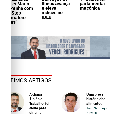
Ilhéus avança
parlamentar
da Lei Maria
e eleva
maçônica
da Penha com
índices no
Pit-Stop
IDEB
“Samáforo
Delas”
ÚLTIMOS ARTIGOS
A chapa
Uma breve
‘União e
história dos
Trabalho’ foi
alimentos
eleita para
Jairo Santiago
dirigir a
Novaes