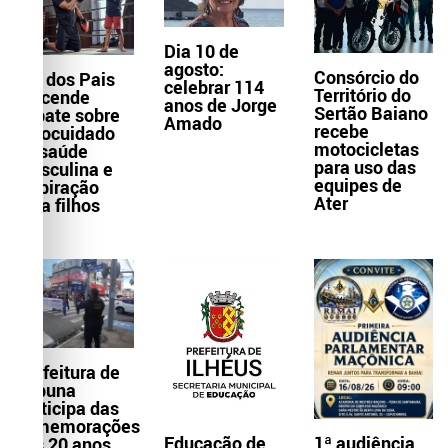
Dia 10 de
agosto:
Consórcio do
Dia dos Pais
celebrar 114
Território do
reacende
anos de Jorge
Sertão Baiano
debate sobre
Amado
recebe
autocuidado
motocicletas
da saúde
para uso das
masculina e
equipes de
inspiração
Ater
para filhos
Prefeitura de
Itabuna
participa das
comemorações
Educação de
1ª audiência
dos 20 anos