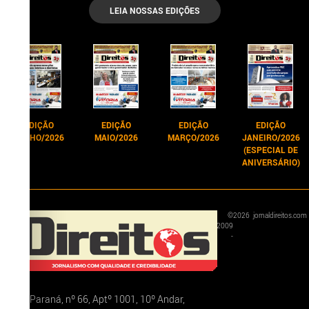
LEIA NOSSAS EDIÇÕES
EDIÇÃO
EDIÇÃO
EDIÇÃO
EDIÇÃO
JUNHO/2026
MAIO/2026
MARÇO/2026
JANEIRO/2026
(ESPECIAL DE
ANIVERSÁRIO)
©
2026
jornaldireitos.com
2009
-
Rua Paraná, nº 66, Aptº 1001, 10º Andar,