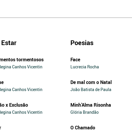
Estar
Poesias
mentos tormentosos
Face
Regina Canhos Vicentin
Lucrecia Rocha
me
De mal com o Natal
Regina Canhos Vicentin
João Batista de Paula
ão x Exclusão
Minh’Alma Risonha
Regina Canhos Vicentin
Glória Brandão
r
O Chamado