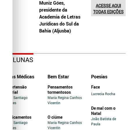
Muniz Góes,
ACESSE AQUI
presidente da
TODAS EDIÇÕES
Academia de Letras
Jurídicas do Sul da
Bahia (Aljusba)
COLUNAS
Dicas Médicas
Bem Estar
Poesias
Hipertensão
Pensamentos
Face
Arterial
tormentosos
Lucrecia Rocha
Jairo Santiago
Maria Regina Canhos
Novaes
Vicentin
De mal com o
Natal
Medicamentos
O ciúme
João Batista de
Jairo Santiago
Maria Regina Canhos
Paula
Novaes
Vicentin