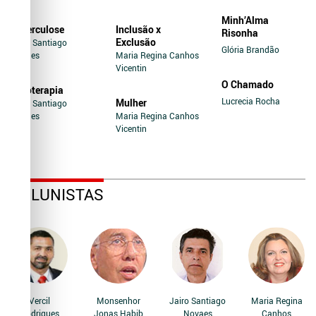
Minh’Alma
Tuberculose
Inclusão x
Risonha
Exclusão
Jairo Santiago
Glória Brandão
Novaes
Maria Regina Canhos
Vicentin
O Chamado
Soroterapia
Lucrecia Rocha
Mulher
Jairo Santiago
Novaes
Maria Regina Canhos
Vicentin
COLUNISTAS
Vercil
Monsenhor
Jairo Santiago
Maria Regina
Rodrigues
Jonas Habib
Novaes
Canhos