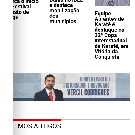
marca o início
e destaca
do Festival
mobilização
Agosto de
Equipe
dos
Jorge
Abrantes de
municípios
Karatê é
destaque na
32ª Copa
Interestadual
de Karatê, em
Vitória da
Conquista
ÚLTIMOS ARTIGOS