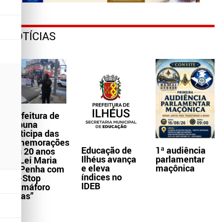
NOTÍCIAS
Prefeitura de
Itabuna
participa das
comemorações
Educação de
1ª audiência
dos 20 anos
Ilhéus avança
parlamentar
da Lei Maria
e eleva
maçônica
da Penha com
índices no
Pit-Stop
IDEB
“Samáforo
Delas”