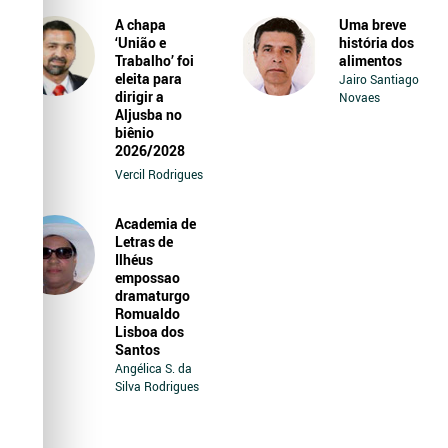
A chapa
Uma breve
‘União e
história dos
Trabalho’ foi
alimentos
eleita para
Jairo Santiago
dirigir a
Novaes
Aljusba no
biênio
2026/2028
Vercil Rodrigues
Academia de
Letras de
Ilhéus
empossao
dramaturgo
Romualdo
Lisboa dos
Santos
Angélica S. da
Silva Rodrigues