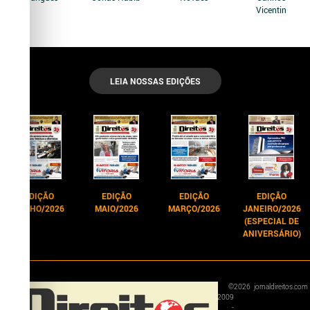
Vicentin
LEIA NOSSAS EDIÇÕES
EDIÇÃO
EDIÇÃO
EDIÇÃO
EDIÇÃO
JUNHO/2026
MAIO/2026
MARÇO/2026
JANEIRO/2026
(ESPECIAL DE
ANIVERSÁRIO)
©
2026
jornaldireitos.com
2009
-