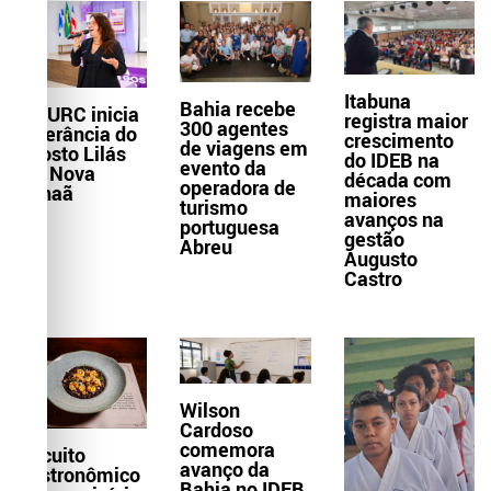
Itabuna
Bahia recebe
AMURC inicia
registra maior
300 agentes
Itinerância do
crescimento
de viagens em
Agosto Lilás
do IDEB na
evento da
em Nova
década com
operadora de
Canaã
maiores
turismo
avanços na
portuguesa
gestão
Abreu
Augusto
Castro
Wilson
Cardoso
comemora
Circuito
avanço da
Gastronômico
Bahia no IDEB