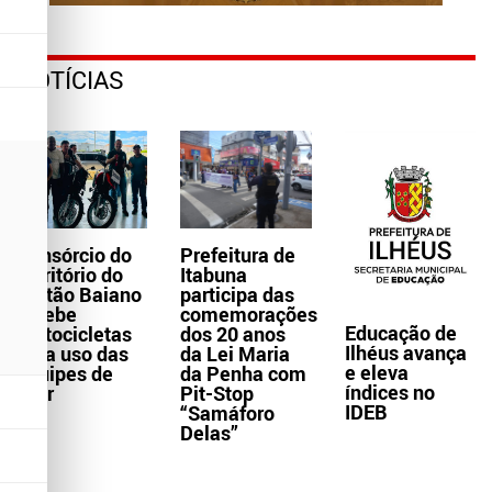
NOTÍCIAS
Consórcio do
Prefeitura de
Território do
Itabuna
Sertão Baiano
participa das
recebe
comemorações
Educação de
motocicletas
dos 20 anos
Ilhéus avança
para uso das
da Lei Maria
e eleva
equipes de
da Penha com
índices no
Ater
Pit-Stop
IDEB
“Samáforo
Delas”