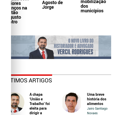
mobilização
Agosto de
maiores
dos
Jorge
avanços na
municípios
gestão
Augusto
Castro
ÚLTIMOS ARTIGOS
A chapa
Uma breve
‘União e
história dos
Trabalho’ foi
alimentos
eleita para
Jairo Santiago
dirigir a
Novaes