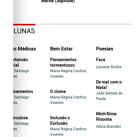
Bahia (Aljusba)
COLUNAS
Dicas Médicas
Bem Estar
Poesias
Hipertensão
Pensamentos
Face
Arterial
tormentosos
Lucrecia Rocha
Jairo Santiago
Maria Regina Canhos
Novaes
Vicentin
De mal com o
Natal
Medicamentos
O ciúme
João Batista de
Jairo Santiago
Maria Regina Canhos
Paula
Novaes
Vicentin
Minh’Alma
Tuberculose
Inclusão x
Risonha
Exclusão
Jairo Santiago
Glória Brandão
Novaes
Maria Regina Canhos
Vicentin