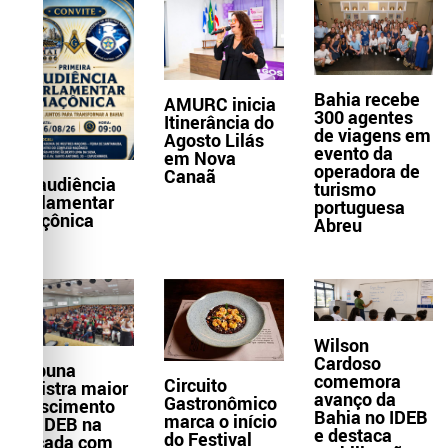
Bahia recebe
AMURC inicia
300 agentes
Itinerância do
de viagens em
Agosto Lilás
evento da
em Nova
operadora de
Canaã
1ª audiência
turismo
parlamentar
portuguesa
maçônica
Abreu
Wilson
Cardoso
Itabuna
comemora
Circuito
registra maior
avanço da
Gastronômico
crescimento
Bahia no IDEB
marca o início
do IDEB na
e destaca
do Festival
década com