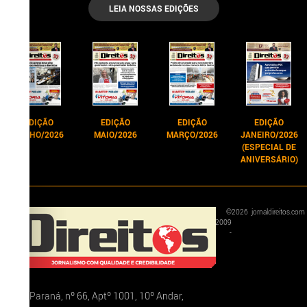
LEIA NOSSAS EDIÇÕES
EDIÇÃO
EDIÇÃO
EDIÇÃO
EDIÇÃO
JUNHO/2026
MAIO/2026
MARÇO/2026
JANEIRO/2026
(ESPECIAL DE
ANIVERSÁRIO)
©
2026
jornaldireitos.com
2009
-
Rua Paraná, nº 66, Aptº 1001, 10º Andar,