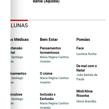
Bahia (Aljusba)
COLUNAS
Dicas Médicas
Bem Estar
Poesias
Hipertensão
Pensamentos
Face
Arterial
tormentosos
Lucrecia Rocha
Jairo Santiago
Maria Regina Canhos
Novaes
Vicentin
De mal com o
Natal
Medicamentos
O ciúme
João Batista de
Jairo Santiago
Maria Regina Canhos
Paula
Novaes
Vicentin
Minh’Alma
Tuberculose
Inclusão x
Risonha
Exclusão
Jairo Santiago
Glória Brandão
Novaes
Maria Regina Canhos
Vicentin