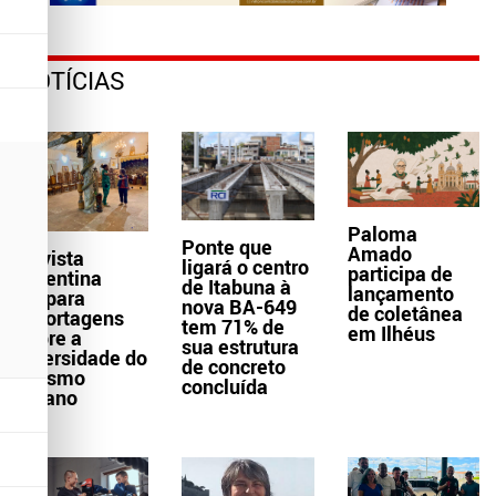
NOTÍCIAS
Paloma
Ponte que
Amado
Revista
ligará o centro
participa de
argentina
de Itabuna à
lançamento
prepara
nova BA-649
de coletânea
reportagens
tem 71% de
em Ilhéus
sobre a
sua estrutura
diversidade do
de concreto
turismo
concluída
baiano