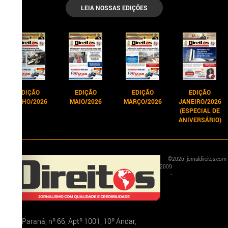
LEIA NOSSAS EDIÇÕES
EDIÇÃO
EDIÇÃO
EDIÇÃO
EDIÇÃO
JUNHO/2026
MAIO/2026
MARÇO/2026
JANEIRO/2026
(ESPECIAL DE
ANIVERSÁRIO)
©
2026
jornaldireitos.com
2009
-
Rua Paraná, nº 66, Aptº 1001, 10º Andar,