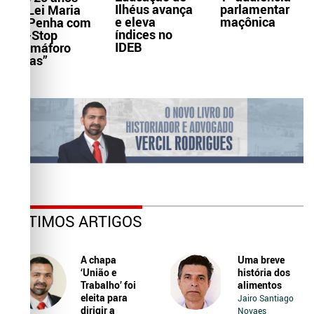
Ilhéus avança
parlamentar
da Lei Maria
e eleva
maçônica
da Penha com
índices no
Pit-Stop
IDEB
“Samáforo
Delas”
ÚLTIMOS ARTIGOS
A chapa
Uma breve
‘União e
história dos
Trabalho’ foi
alimentos
eleita para
Jairo Santiago
dirigir a
Novaes