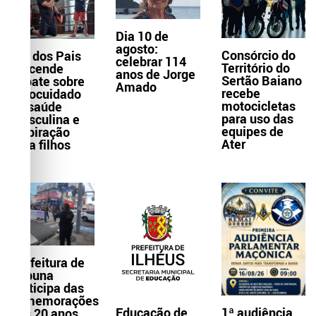
Dia 10 de
agosto:
Consórcio do
Dia dos Pais
celebrar 114
Território do
reacende
anos de Jorge
Sertão Baiano
debate sobre
Amado
recebe
autocuidado
motocicletas
da saúde
para uso das
masculina e
equipes de
inspiração
Ater
para filhos
Prefeitura de
Itabuna
participa das
comemorações
Educação de
1ª audiência
dos 20 anos