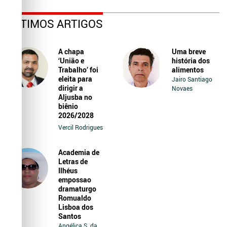
ÚLTIMOS ARTIGOS
A chapa
Uma breve
‘União e
história dos
Trabalho’ foi
alimentos
eleita para
Jairo Santiago
dirigir a
Novaes
Aljusba no
biênio
2026/2028
Vercil Rodrigues
Academia de
Letras de
Ilhéus
empossao
dramaturgo
Romualdo
Lisboa dos
Santos
Angélica S. da