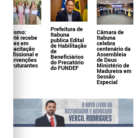
Prefeitura de
Turismo:
Câmara de
Itabuna
Itaetê recebe
Itabuna
publica Edital
ações em
celebra
de Habilitação
capacitação
centenário da
de
profissional e
Assembleia
Beneficiários
intervenções
de Deus
do Precatório
estruturantes
Ministério de
do FUNDEF
Madureira em
Sessão
Especial