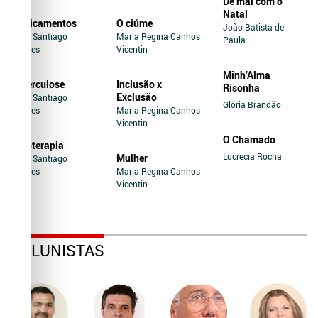
De mal com o
Natal
Medicamentos
O ciúme
João Batista de
Jairo Santiago
Maria Regina Canhos
Paula
Novaes
Vicentin
Minh’Alma
Tuberculose
Inclusão x
Risonha
Exclusão
Jairo Santiago
Glória Brandão
Novaes
Maria Regina Canhos
Vicentin
O Chamado
Soroterapia
Lucrecia Rocha
Mulher
Jairo Santiago
Novaes
Maria Regina Canhos
Vicentin
COLUNISTAS