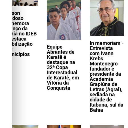
Wilson
Cardoso
comemora
avanço da
Bahia no IDEB
e destaca
In memoriam -
mobilização
Equipe
Entrevista
dos
Abrantes de
com Ivann
municípios
Karatê é
Krebs
destaque na
Montenegro
32ª Copa
fundador e
Interestadual
presidente da
de Karatê, em
Academia
Vitória da
Grapiúna de
Conquista
Letras (Agral),
sediada na
cidade de
Itabuna, sul da
Bahia