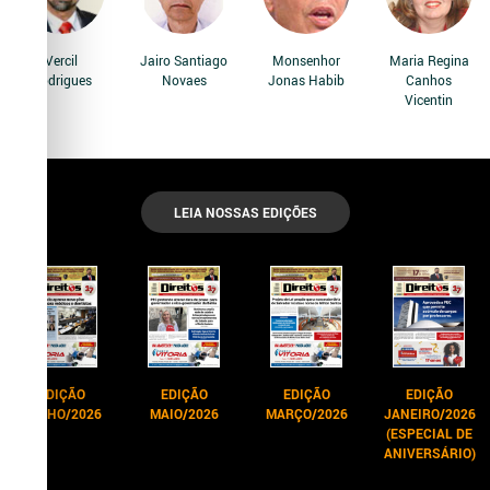
Vercil
Jairo Santiago
Monsenhor
Maria Regina
Rodrigues
Novaes
Jonas Habib
Canhos
Vicentin
LEIA NOSSAS EDIÇÕES
EDIÇÃO
EDIÇÃO
EDIÇÃO
EDIÇÃO
JUNHO/2026
MAIO/2026
MARÇO/2026
JANEIRO/2026
(ESPECIAL DE
ANIVERSÁRIO)