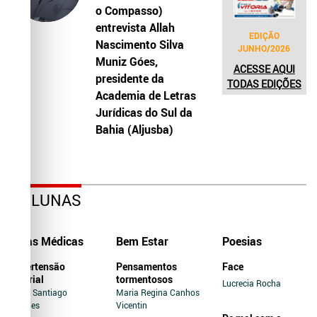
o Compasso)
entrevista Allah
EDIÇÃO
Nascimento Silva
JUNHO/2026
Muniz Góes,
ACESSE AQUI
presidente da
TODAS EDIÇÕES
Academia de Letras
Jurídicas do Sul da
Bahia (Aljusba)
COLUNAS
Dicas Médicas
Bem Estar
Poesias
Hipertensão
Pensamentos
Face
Arterial
tormentosos
Lucrecia Rocha
Jairo Santiago
Maria Regina Canhos
Novaes
Vicentin