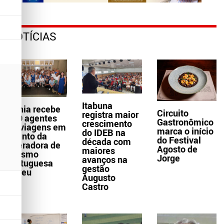
NOTÍCIAS
Itabuna
Bahia recebe
Circuito
registra maior
300 agentes
Gastronômico
crescimento
de viagens em
marca o início
do IDEB na
evento da
do Festival
década com
operadora de
Agosto de
maiores
turismo
Jorge
avanços na
portuguesa
gestão
Abreu
Augusto
Castro