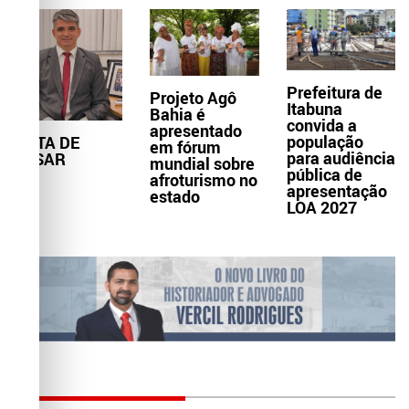
Prefeitura de
Projeto Agô
Itabuna
Bahia é
convida a
apresentado
população
NOTA DE
em fórum
para audiência
PESAR
mundial sobre
pública de
afroturismo no
apresentação
estado
LOA 2027