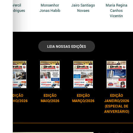
Vercil
Monsenhor
Jairo Santiago
Maria Regina
Rodrigues
Jonas Habib
Novaes
Canhos
Vicentin
LEIA NOSSAS EDIÇÕES
EDIÇÃO
EDIÇÃO
EDIÇÃO
EDIÇÃO
JUNHO/2026
MAIO/2026
MARÇO/2026
JANEIRO/2026
(ESPECIAL DE
ANIVERSÁRIO)