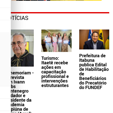
NOTÍCIAS
Prefeitura de
Turismo:
Itabuna
Itaetê recebe
publica Edital
ações em
de Habilitação
capacitação
In memoriam -
de
profissional e
Entrevista
Beneficiários
intervenções
com Ivann
do Precatório
estruturantes
Krebs
do FUNDEF
Montenegro
fundador e
presidente da
Academia
Grapiúna de