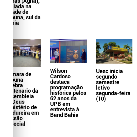
Letras (Agral),
sediada na
cidade de
Itabuna, sul da
Bahia
Wilson
Uesc inicia
Câmara de
Cardoso
segundo
Itabuna
destaca
semestre
celebra
programação
letivo
centenário da
histórica pelos
segunda-feira
Assembleia
62 anos da
(10)
de Deus
UPB em
Ministério de
entrevista à
Madureira em
Band Bahia
Sessão
Especial