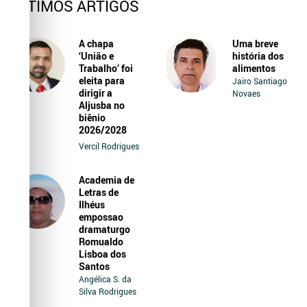
ÚLTIMOS ARTIGOS
A chapa
Uma breve
‘União e
história dos
Trabalho’ foi
alimentos
eleita para
Jairo Santiago
dirigir a
Novaes
Aljusba no
biênio
2026/2028
Vercil Rodrigues
Academia de
Letras de
Ilhéus
empossao
dramaturgo
Romualdo
Lisboa dos
Santos
Angélica S. da
Silva Rodrigues