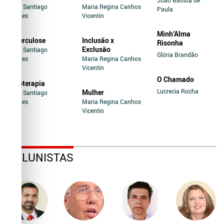
Jairo Santiago
Maria Regina Canhos
Paula
Novaes
Vicentin
Minh’Alma
Tuberculose
Inclusão x
Risonha
Exclusão
Jairo Santiago
Glória Brandão
Novaes
Maria Regina Canhos
Vicentin
O Chamado
Soroterapia
Lucrecia Rocha
Mulher
Jairo Santiago
Novaes
Maria Regina Canhos
Vicentin
COLUNISTAS