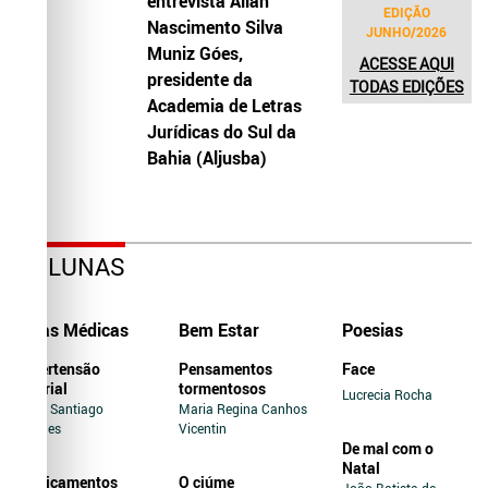
entrevista Allah
EDIÇÃO
Nascimento Silva
JUNHO/2026
Muniz Góes,
ACESSE AQUI
presidente da
TODAS EDIÇÕES
Academia de Letras
Jurídicas do Sul da
Bahia (Aljusba)
COLUNAS
Dicas Médicas
Bem Estar
Poesias
Hipertensão
Pensamentos
Face
Arterial
tormentosos
Lucrecia Rocha
Jairo Santiago
Maria Regina Canhos
Novaes
Vicentin
De mal com o
Natal
Medicamentos
O ciúme
João Batista de