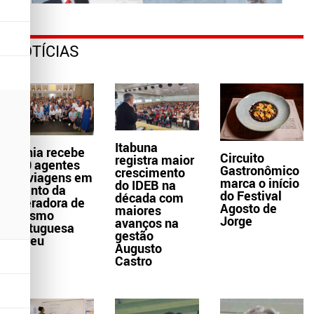
NOTÍCIAS
Itabuna
Bahia recebe
Circuito
registra maior
300 agentes
Gastronômico
crescimento
de viagens em
marca o início
do IDEB na
evento da
do Festival
década com
operadora de
Agosto de
maiores
turismo
Jorge
avanços na
portuguesa
gestão
Abreu
Augusto
Castro