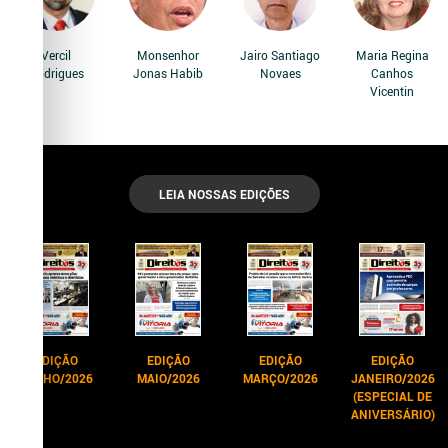
Vercil
Monsenhor
Jairo Santiago
Maria Regina
Rodrigues
Jonas Habib
Novaes
Canhos
Vicentin
LEIA NOSSAS EDIÇÕES
EDIÇÃO
EDIÇÃO
EDIÇÃO
EDIÇÃO
JUNHO/2026
MAIO/2026
MARÇO/2026
JANEIRO/2026
(ESPECIAL DE
ANIVERSÁRIO)