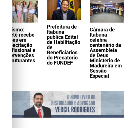
Prefeitura de
Turismo:
Câmara de
Itabuna
Itaetê recebe
Itabuna
publica Edital
ações em
celebra
de Habilitação
capacitação
centenário da
de
profissional e
Assembleia
Beneficiários
intervenções
de Deus
do Precatório
estruturantes
Ministério de
do FUNDEF
Madureira em
Sessão
Especial