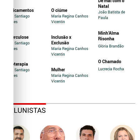
De mal com o
Natal
Medicamentos
O ciúme
João Batista de
Jairo Santiago
Maria Regina Canhos
Paula
Novaes
Vicentin
Minh’Alma
Tuberculose
Inclusão x
Risonha
Exclusão
Jairo Santiago
Glória Brandão
Novaes
Maria Regina Canhos
Vicentin
O Chamado
Soroterapia
Lucrecia Rocha
Mulher
Jairo Santiago
Novaes
Maria Regina Canhos
Vicentin
COLUNISTAS