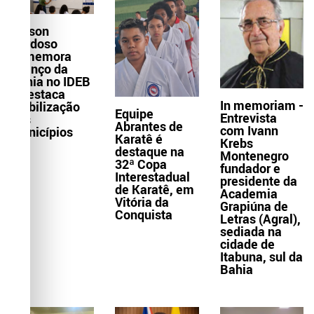
Wilson
Cardoso
comemora
avanço da
Bahia no IDEB
e destaca
In memoriam -
mobilização
Equipe
Entrevista
dos
Abrantes de
com Ivann
municípios
Karatê é
Krebs
destaque na
Montenegro
32ª Copa
fundador e
Interestadual
presidente da
de Karatê, em
Academia
Vitória da
Grapiúna de
Conquista
Letras (Agral),
sediada na
cidade de
Itabuna, sul da
Bahia