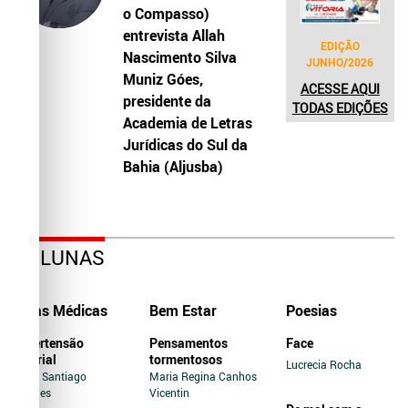
o Compasso)
entrevista Allah
EDIÇÃO
Nascimento Silva
JUNHO/2026
Muniz Góes,
ACESSE AQUI
presidente da
TODAS EDIÇÕES
Academia de Letras
Jurídicas do Sul da
Bahia (Aljusba)
COLUNAS
Dicas Médicas
Bem Estar
Poesias
Hipertensão
Pensamentos
Face
Arterial
tormentosos
Lucrecia Rocha
Jairo Santiago
Maria Regina Canhos
Novaes
Vicentin