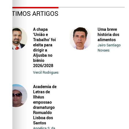
ÚLTIMOS ARTIGOS
A chapa
Uma breve
‘União e
história dos
Trabalho’ foi
alimentos
eleita para
Jairo Santiago
dirigir a
Novaes
Aljusba no
biênio
2026/2028
Vercil Rodrigues
Academia de
Letras de
Ilhéus
empossao
dramaturgo
Romualdo
Lisboa dos
Santos
Angélica S. da