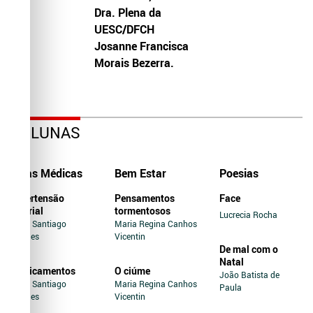
Dra. Plena da
UESC/DFCH
Josanne Francisca
Morais Bezerra.
COLUNAS
Dicas Médicas
Bem Estar
Poesias
Hipertensão
Pensamentos
Face
Arterial
tormentosos
Lucrecia Rocha
Jairo Santiago
Maria Regina Canhos
Novaes
Vicentin
De mal com o
Natal
Medicamentos
O ciúme
João Batista de
Jairo Santiago
Maria Regina Canhos
Paula
Novaes
Vicentin