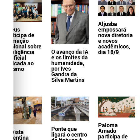
Aljusba
empossará
Ilhéus
nova diretoria
participa de
e novos
formação
acadêmicos,
nacional sobre
O avanço da IA
dia 18/9
Inteligência
e os limites da
Artificial
humanidade,
aplicada ao
por Ives
turismo
Gandra da
Silva Martins
Paloma
Ponte que
Amado
Revista
ligará o centro
participa de
argentina