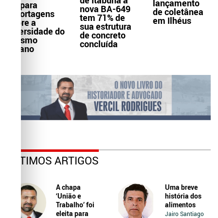
de Itabuna à
lançamento
prepara
nova BA-649
de coletânea
reportagens
tem 71% de
em Ilhéus
sobre a
sua estrutura
diversidade do
de concreto
turismo
concluída
baiano
ÚLTIMOS ARTIGOS
A chapa
Uma breve
‘União e
história dos
Trabalho’ foi
alimentos
eleita para
Jairo Santiago