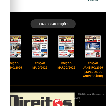
LEIA NOSSAS EDIÇÕES
EDIÇÃO
EDIÇÃO
EDIÇÃO
EDIÇÃO
JUNHO/2026
MAIO/2026
MARÇO/2026
JANEIRO/2026
(ESPECIAL DE
ANIVERSÁRIO)
©
2026
jornaldireitos.com
2009
-