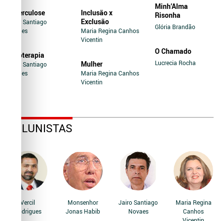
Minh’Alma
Tuberculose
Inclusão x
Risonha
Exclusão
Jairo Santiago
Glória Brandão
Novaes
Maria Regina Canhos
Vicentin
O Chamado
Soroterapia
Lucrecia Rocha
Mulher
Jairo Santiago
Novaes
Maria Regina Canhos
Vicentin
COLUNISTAS
Vercil
Monsenhor
Jairo Santiago
Maria Regina
Rodrigues
Jonas Habib
Novaes
Canhos
Vicentin