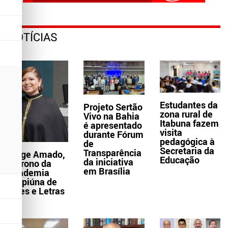
NOTÍCIAS
Estudantes da
Projeto Sertão
zona rural de
Vivo na Bahia
Itabuna fazem
é apresentado
visita
durante Fórum
pedagógica à
de
Secretaria da
Transparência
Jorge Amado,
Educação
da iniciativa
patrono da
em Brasília
Academia
Grapiúna de
Artes e Letras