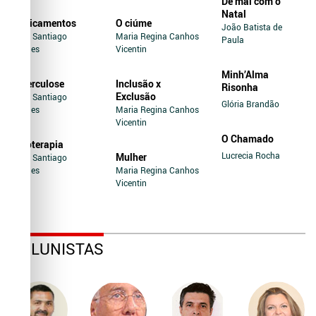
De mal com o
Natal
Medicamentos
O ciúme
João Batista de
Jairo Santiago
Maria Regina Canhos
Paula
Novaes
Vicentin
Minh’Alma
Tuberculose
Inclusão x
Risonha
Exclusão
Jairo Santiago
Glória Brandão
Novaes
Maria Regina Canhos
Vicentin
O Chamado
Soroterapia
Lucrecia Rocha
Mulher
Jairo Santiago
Novaes
Maria Regina Canhos
Vicentin
COLUNISTAS