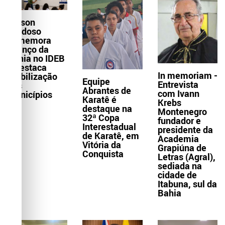
Wilson
Cardoso
comemora
avanço da
Bahia no IDEB
e destaca
In memoriam -
mobilização
Equipe
Entrevista
dos
Abrantes de
com Ivann
municípios
Karatê é
Krebs
destaque na
Montenegro
32ª Copa
fundador e
Interestadual
presidente da
de Karatê, em
Academia
Vitória da
Grapiúna de
Conquista
Letras (Agral),
sediada na
cidade de
Itabuna, sul da
Bahia