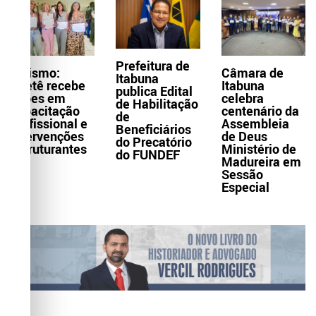
Prefeitura de
Turismo:
Câmara de
Itabuna
Itaetê recebe
Itabuna
publica Edital
ações em
celebra
de Habilitação
capacitação
centenário da
de
profissional e
Assembleia
Beneficiários
intervenções
de Deus
do Precatório
estruturantes
Ministério de
do FUNDEF
Madureira em
Sessão
Especial