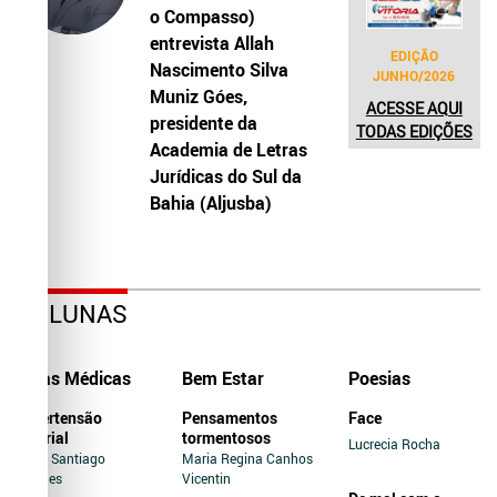
o Compasso)
entrevista Allah
EDIÇÃO
Nascimento Silva
JUNHO/2026
Muniz Góes,
ACESSE AQUI
presidente da
TODAS EDIÇÕES
Academia de Letras
Jurídicas do Sul da
Bahia (Aljusba)
COLUNAS
Dicas Médicas
Bem Estar
Poesias
Hipertensão
Pensamentos
Face
Arterial
tormentosos
Lucrecia Rocha
Jairo Santiago
Maria Regina Canhos
Novaes
Vicentin