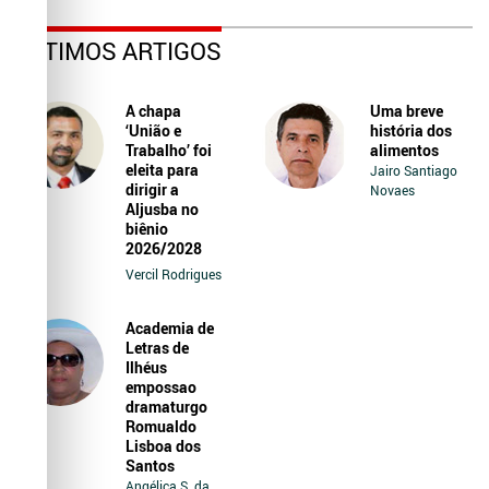
ÚLTIMOS ARTIGOS
A chapa
Uma breve
‘União e
história dos
Trabalho’ foi
alimentos
eleita para
Jairo Santiago
dirigir a
Novaes
Aljusba no
biênio
2026/2028
Vercil Rodrigues
Academia de
Letras de
Ilhéus
empossao
dramaturgo
Romualdo
Lisboa dos
Santos
Angélica S. da