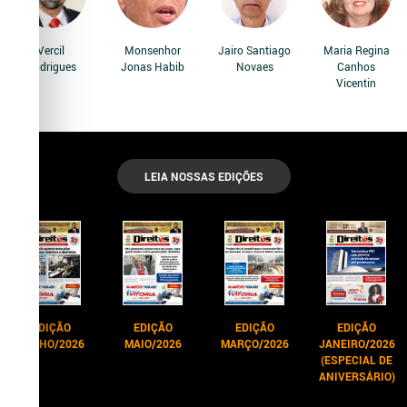
Vercil
Monsenhor
Jairo Santiago
Maria Regina
Rodrigues
Jonas Habib
Novaes
Canhos
Vicentin
LEIA NOSSAS EDIÇÕES
EDIÇÃO
EDIÇÃO
EDIÇÃO
EDIÇÃO
JUNHO/2026
MAIO/2026
MARÇO/2026
JANEIRO/2026
(ESPECIAL DE
ANIVERSÁRIO)