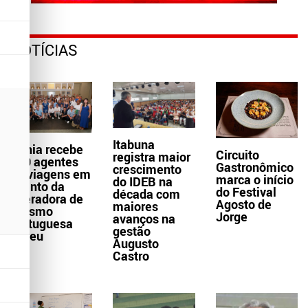
NOTÍCIAS
Itabuna
Bahia recebe
Circuito
registra maior
300 agentes
Gastronômico
crescimento
de viagens em
marca o início
do IDEB na
evento da
do Festival
década com
operadora de
Agosto de
maiores
turismo
Jorge
avanços na
portuguesa
gestão
Abreu
Augusto
Castro