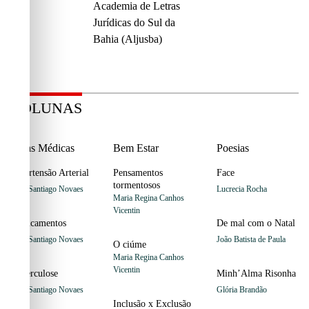
Academia de Letras
Jurídicas do Sul da
Bahia (Aljusba)
COLUNAS
Dicas Médicas
Bem Estar
Poesias
Hipertensão Arterial
Pensamentos
Face
tormentosos
Jairo Santiago Novaes
Lucrecia Rocha
Maria Regina Canhos
Vicentin
Medicamentos
De mal com o Natal
Jairo Santiago Novaes
João Batista de Paula
O ciúme
Maria Regina Canhos
Vicentin
Tuberculose
Minh’Alma Risonha
Jairo Santiago Novaes
Glória Brandão
Inclusão x Exclusão