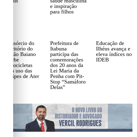
Ilhéus
saúde masculina
e inspiração
para filhos
Consórcio do
Prefeitura de
Educação de
Território do
Itabuna
Ilhéus avança e
Sertão Baiano
participa das
eleva índices no
recebe
comemorações
IDEB
motocicletas
dos 20 anos da
para uso das
Lei Maria da
equipes de Ater
Penha com Pit-
Stop “Samáforo
Delas”