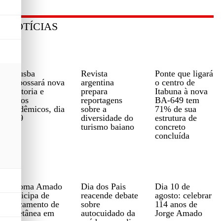
NOTÍCIAS
Aljusba
Revista
Ponte que ligará
empossará nova
argentina
o centro de
diretoria e
prepara
Itabuna à nova
novos
reportagens
BA-649 tem
acadêmicos, dia
sobre a
71% de sua
18/9
diversidade do
estrutura de
turismo baiano
concreto
concluída
Paloma Amado
Dia dos Pais
Dia 10 de
participa de
reacende debate
agosto: celebrar
lançamento de
sobre
114 anos de
coletânea em
autocuidado da
Jorge Amado