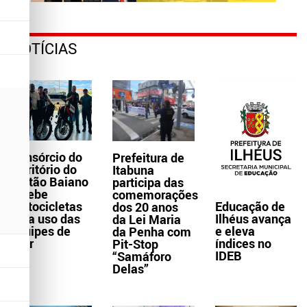
NOTÍCIAS
Consórcio do
Prefeitura de
Território do
Itabuna
Sertão Baiano
participa das
recebe
comemorações
Educação de
motocicletas
dos 20 anos
Ilhéus avança
para uso das
da Lei Maria
e eleva
equipes de
da Penha com
índices no
Ater
Pit-Stop
IDEB
“Samáforo
Delas”