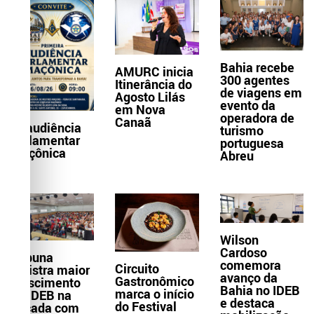
Bahia recebe
AMURC inicia
300 agentes
Itinerância do
de viagens em
Agosto Lilás
evento da
em Nova
operadora de
Canaã
1ª audiência
turismo
parlamentar
portuguesa
maçônica
Abreu
Wilson
Cardoso
Itabuna
comemora
Circuito
registra maior
avanço da
Gastronômico
crescimento
Bahia no IDEB
marca o início
do IDEB na
e destaca
do Festival
década com