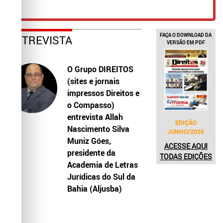
FAÇA O DOWNLOAD DA
ENTREVISTA
VERSÃO EM PDF
O Grupo DIREITOS
(sites e jornais
impressos Direitos e
o Compasso)
entrevista Allah
EDIÇÃO
Nascimento Silva
JUNHO/2026
Muniz Góes,
ACESSE AQUI
presidente da
TODAS EDIÇÕES
Academia de Letras
Jurídicas do Sul da
Bahia (Aljusba)