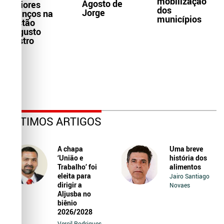
mobilização
Agosto de
maiores
dos
Jorge
avanços na
municípios
gestão
Augusto
Castro
ÚLTIMOS ARTIGOS
A chapa
Uma breve
‘União e
história dos
Trabalho’ foi
alimentos
eleita para
Jairo Santiago
dirigir a
Novaes
Aljusba no
biênio
2026/2028
Vercil Rodrigues