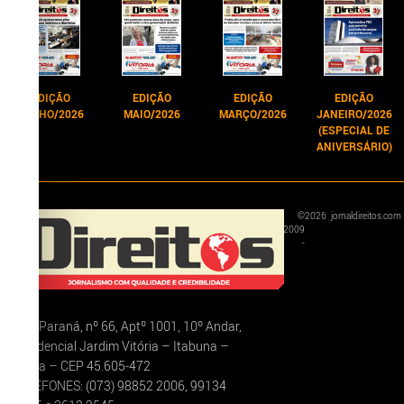
EDIÇÃO
EDIÇÃO
EDIÇÃO
EDIÇÃO
JUNHO/2026
MAIO/2026
MARÇO/2026
JANEIRO/2026
(ESPECIAL DE
ANIVERSÁRIO)
©
2026
jornaldireitos.com
2009
-
Rua Paraná, nº 66, Aptº 1001, 10º Andar,
Residencial Jardim Vitória – Itabuna –
Bahia – CEP 45.605-472
TELEFONES: (073) 98852 2006, 99134