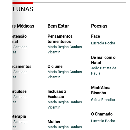
COLUNAS
Dicas Médicas
Bem Estar
Poesias
Hipertensão
Pensamentos
Face
Arterial
tormentosos
Lucrecia Rocha
Jairo Santiago
Maria Regina Canhos
Novaes
Vicentin
De mal com o
Natal
Medicamentos
O ciúme
João Batista de
Jairo Santiago
Maria Regina Canhos
Paula
Novaes
Vicentin
Minh’Alma
Tuberculose
Inclusão x
Risonha
Exclusão
Jairo Santiago
Glória Brandão
Novaes
Maria Regina Canhos
Vicentin
O Chamado
Soroterapia
Lucrecia Rocha
Mulher
Jairo Santiago
Novaes
Maria Regina Canhos