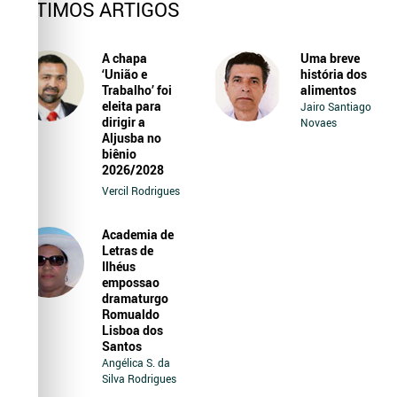
ÚLTIMOS ARTIGOS
A chapa
Uma breve
‘União e
história dos
Trabalho’ foi
alimentos
eleita para
Jairo Santiago
dirigir a
Novaes
Aljusba no
biênio
2026/2028
Vercil Rodrigues
Academia de
Letras de
Ilhéus
empossao
dramaturgo
Romualdo
Lisboa dos
Santos
Angélica S. da
Silva Rodrigues