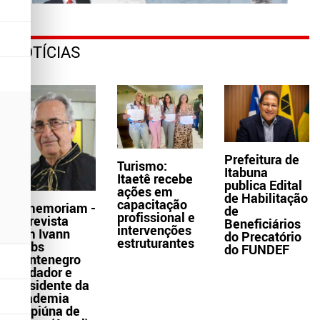
NOTÍCIAS
Prefeitura de
Turismo:
Itabuna
Itaetê recebe
publica Edital
ações em
de Habilitação
capacitação
In memoriam -
de
profissional e
Entrevista
Beneficiários
intervenções
com Ivann
do Precatório
estruturantes
Krebs
do FUNDEF
Montenegro
fundador e
presidente da
Academia
Grapiúna de