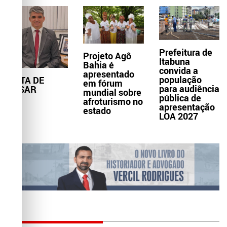
Prefeitura de
Projeto Agô
Itabuna
Bahia é
convida a
apresentado
população
NOTA DE
em fórum
para audiência
PESAR
mundial sobre
pública de
afroturismo no
apresentação
estado
LOA 2027