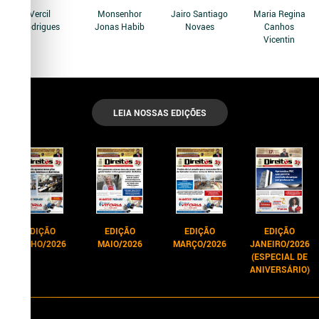
Vercil
Monsenhor
Jairo Santiago
Maria Regina
Rodrigues
Jonas Habib
Novaes
Canhos
Vicentin
LEIA NOSSAS EDIÇÕES
EDIÇÃO
EDIÇÃO
EDIÇÃO
EDIÇÃO
JUNHO/2026
MAIO/2026
MARÇO/2026
JANEIRO/2026
(ESPECIAL DE
ANIVERSÁRIO)