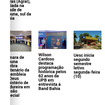
Letras (Agral),
sediada na
cidade de
Itabuna, sul da
Bahia
Wilson
Uesc inicia
Câmara de
Cardoso
segundo
Itabuna
destaca
semestre
celebra
programação
letivo
centenário da
histórica pelos
segunda-feira
Assembleia
62 anos da
(10)
de Deus
UPB em
Ministério de
entrevista à
Madureira em
Band Bahia
Sessão
Especial