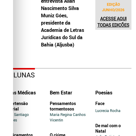
entrevista Allah
EDIÇÃO
Nascimento Silva
JUNHO/2026
Muniz Góes,
ACESSE AQUI
presidente da
TODAS EDIÇÕES
Academia de Letras
Jurídicas do Sul da
Bahia (Aljusba)
COLUNAS
Dicas Médicas
Bem Estar
Poesias
Hipertensão
Pensamentos
Face
Arterial
tormentosos
Lucrecia Rocha
Jairo Santiago
Maria Regina Canhos
Novaes
Vicentin
De mal com o
Natal
Medicamentos
O ciúme