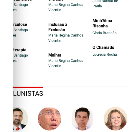
João Batista de
Jairo Santiago
Maria Regina Canhos
Paula
Novaes
Vicentin
Minh’Alma
Tuberculose
Inclusão x
Risonha
Exclusão
Jairo Santiago
Glória Brandão
Novaes
Maria Regina Canhos
Vicentin
O Chamado
Soroterapia
Lucrecia Rocha
Mulher
Jairo Santiago
Novaes
Maria Regina Canhos
Vicentin
COLUNISTAS