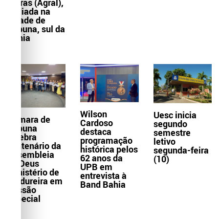
Letras (Agral),
sediada na
cidade de
Itabuna, sul da
Bahia
Wilson
Uesc inicia
Câmara de
Cardoso
segundo
Itabuna
destaca
semestre
celebra
programação
letivo
centenário da
histórica pelos
segunda-feira
Assembleia
62 anos da
(10)
de Deus
UPB em
Ministério de
entrevista à
Madureira em
Band Bahia
Sessão
Especial