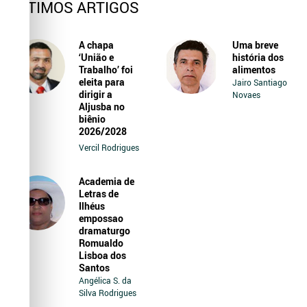
ÚLTIMOS ARTIGOS
A chapa
Uma breve
‘União e
história dos
Trabalho’ foi
alimentos
eleita para
Jairo Santiago
dirigir a
Novaes
Aljusba no
biênio
2026/2028
Vercil Rodrigues
Academia de
Letras de
Ilhéus
empossao
dramaturgo
Romualdo
Lisboa dos
Santos
Angélica S. da
Silva Rodrigues