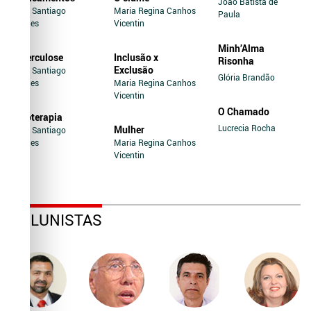
João Batista de
Jairo Santiago
Maria Regina Canhos
Paula
Novaes
Vicentin
Minh’Alma
Tuberculose
Inclusão x
Risonha
Exclusão
Jairo Santiago
Glória Brandão
Novaes
Maria Regina Canhos
Vicentin
O Chamado
Soroterapia
Lucrecia Rocha
Mulher
Jairo Santiago
Novaes
Maria Regina Canhos
Vicentin
COLUNISTAS