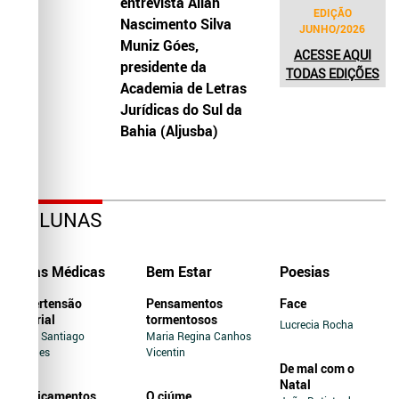
entrevista Allah
EDIÇÃO
Nascimento Silva
JUNHO/2026
Muniz Góes,
ACESSE AQUI
presidente da
TODAS EDIÇÕES
Academia de Letras
Jurídicas do Sul da
Bahia (Aljusba)
COLUNAS
Dicas Médicas
Bem Estar
Poesias
Hipertensão
Pensamentos
Face
Arterial
tormentosos
Lucrecia Rocha
Jairo Santiago
Maria Regina Canhos
Novaes
Vicentin
De mal com o
Natal
Medicamentos
O ciúme