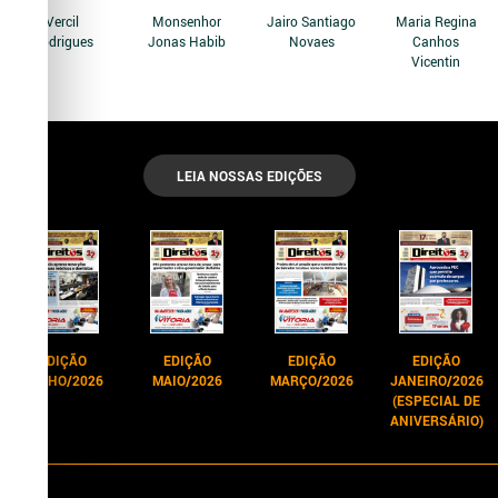
Vercil
Monsenhor
Jairo Santiago
Maria Regina
Rodrigues
Jonas Habib
Novaes
Canhos
Vicentin
LEIA NOSSAS EDIÇÕES
EDIÇÃO
EDIÇÃO
EDIÇÃO
EDIÇÃO
JUNHO/2026
MAIO/2026
MARÇO/2026
JANEIRO/2026
(ESPECIAL DE
ANIVERSÁRIO)