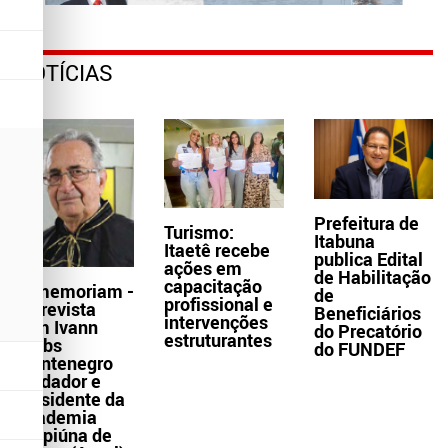
NOTÍCIAS
Prefeitura de
Turismo:
Itabuna
Itaetê recebe
publica Edital
ações em
de Habilitação
capacitação
In memoriam -
de
profissional e
Entrevista
Beneficiários
intervenções
com Ivann
do Precatório
estruturantes
Krebs
do FUNDEF
Montenegro
fundador e
presidente da
Academia
Grapiúna de