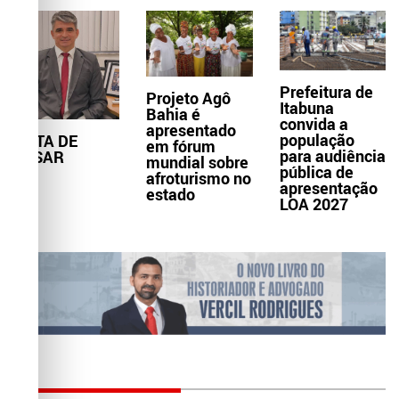
Prefeitura de
Projeto Agô
Itabuna
Bahia é
convida a
apresentado
população
NOTA DE
em fórum
para audiência
PESAR
mundial sobre
pública de
afroturismo no
apresentação
estado
LOA 2027