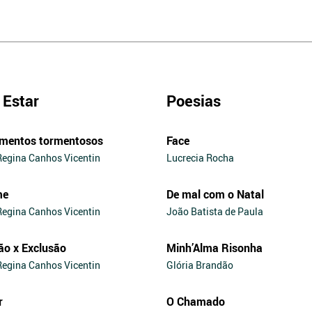
Estar
Poesias
mentos tormentosos
Face
Regina Canhos Vicentin
Lucrecia Rocha
me
De mal com o Natal
Regina Canhos Vicentin
João Batista de Paula
ão x Exclusão
Minh’Alma Risonha
Regina Canhos Vicentin
Glória Brandão
r
O Chamado