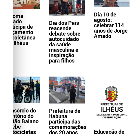
Dia 10 de
Paloma
agosto:
Amado
Dia dos Pais
celebrar 114
participa de
reacende
anos de Jorge
lançamento
debate sobre
Amado
de coletânea
autocuidado
em Ilhéus
da saúde
masculina e
inspiração
para filhos
Consórcio do
Prefeitura de
Território do
Itabuna
Sertão Baiano
participa das
recebe
comemorações
Educação de
motocicletas
dos 20 anos