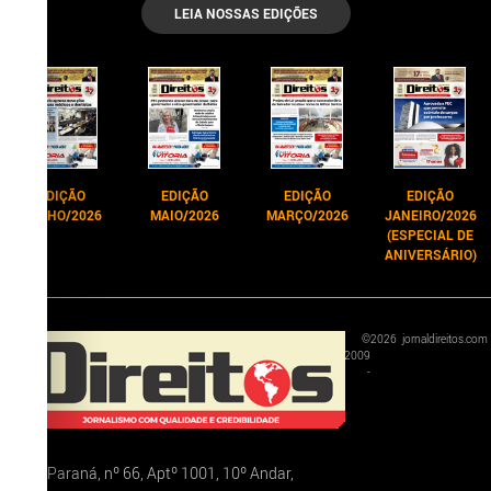
LEIA NOSSAS EDIÇÕES
EDIÇÃO
EDIÇÃO
EDIÇÃO
EDIÇÃO
JUNHO/2026
MAIO/2026
MARÇO/2026
JANEIRO/2026
(ESPECIAL DE
ANIVERSÁRIO)
©
2026
jornaldireitos.com
2009
-
Rua Paraná, nº 66, Aptº 1001, 10º Andar,