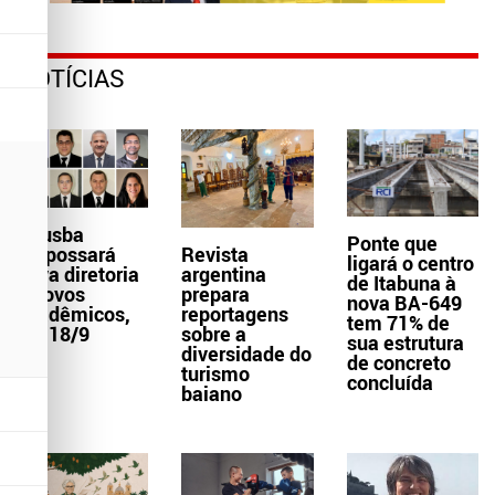
NOTÍCIAS
Aljusba
Ponte que
empossará
Revista
ligará o centro
nova diretoria
argentina
de Itabuna à
e novos
prepara
nova BA-649
acadêmicos,
reportagens
tem 71% de
dia 18/9
sobre a
sua estrutura
diversidade do
de concreto
turismo
concluída
baiano