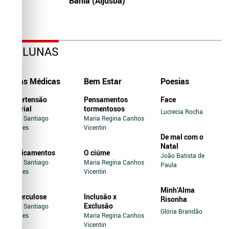
Bahia (Aljusba)
COLUNAS
Dicas Médicas
Bem Estar
Poesias
Hipertensão
Pensamentos
Face
Arterial
tormentosos
Lucrecia Rocha
Jairo Santiago
Maria Regina Canhos
Novaes
Vicentin
De mal com o
Natal
Medicamentos
O ciúme
João Batista de
Jairo Santiago
Maria Regina Canhos
Paula
Novaes
Vicentin
Minh’Alma
Tuberculose
Inclusão x
Risonha
Exclusão
Jairo Santiago
Glória Brandão
Novaes
Maria Regina Canhos
Vicentin