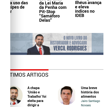
Ilhéus avança
para uso das
da Lei Maria
e eleva
equipes de
da Penha com
índices no
Ater
Pit-Stop
IDEB
“Samáforo
Delas”
ÚLTIMOS ARTIGOS
A chapa
Uma breve
‘União e
história dos
Trabalho’ foi
alimentos
eleita para
Jairo Santiago
dirigir a
Novaes