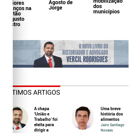
mobilização
Agosto de
maiores
dos
Jorge
avanços na
municípios
gestão
Augusto
Castro
ÚLTIMOS ARTIGOS
A chapa
Uma breve
‘União e
história dos
Trabalho’ foi
alimentos
eleita para
Jairo Santiago
dirigir a
Novaes