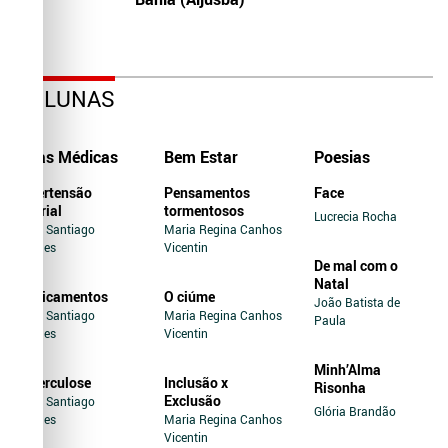
COLUNAS
Dicas Médicas
Bem Estar
Poesias
Hipertensão
Pensamentos
Face
Arterial
tormentosos
Lucrecia Rocha
Jairo Santiago
Maria Regina Canhos
Novaes
Vicentin
De mal com o
Natal
Medicamentos
O ciúme
João Batista de
Jairo Santiago
Maria Regina Canhos
Paula
Novaes
Vicentin
Minh’Alma
Tuberculose
Inclusão x
Risonha
Exclusão
Jairo Santiago
Glória Brandão
Novaes
Maria Regina Canhos
Vicentin