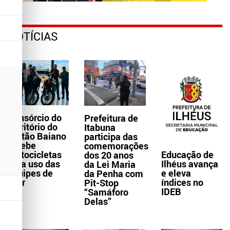
NOTÍCIAS
Consórcio do
Prefeitura de
Território do
Itabuna
Sertão Baiano
participa das
recebe
comemorações
Educação de
motocicletas
dos 20 anos
Ilhéus avança
para uso das
da Lei Maria
e eleva
equipes de
da Penha com
índices no
Ater
Pit-Stop
IDEB
“Samáforo
Delas”