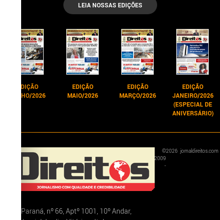
LEIA NOSSAS EDIÇÕES
EDIÇÃO
EDIÇÃO
EDIÇÃO
EDIÇÃO
JUNHO/2026
MAIO/2026
MARÇO/2026
JANEIRO/2026
(ESPECIAL DE
ANIVERSÁRIO)
©
2026
jornaldireitos.com
2009
-
Rua Paraná, nº 66, Aptº 1001, 10º Andar,