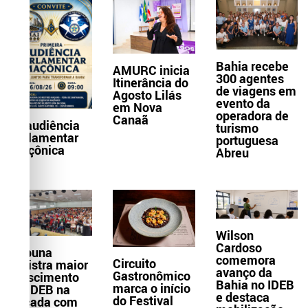
Bahia recebe
AMURC inicia
300 agentes
Itinerância do
de viagens em
Agosto Lilás
evento da
em Nova
operadora de
Canaã
1ª audiência
turismo
parlamentar
portuguesa
maçônica
Abreu
Wilson
Cardoso
Itabuna
comemora
Circuito
registra maior
avanço da
Gastronômico
crescimento
Bahia no IDEB
marca o início
do IDEB na
e destaca
do Festival
década com