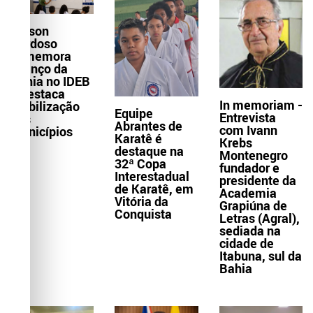
Wilson
Cardoso
comemora
avanço da
Bahia no IDEB
e destaca
In memoriam -
mobilização
Equipe
Entrevista
dos
Abrantes de
com Ivann
municípios
Karatê é
Krebs
destaque na
Montenegro
32ª Copa
fundador e
Interestadual
presidente da
de Karatê, em
Academia
Vitória da
Grapiúna de
Conquista
Letras (Agral),
sediada na
cidade de
Itabuna, sul da
Bahia