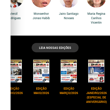
Vercil
Monsenhor
Jairo Santiago
Maria Regina
Rodrigues
Jonas Habib
Novaes
Canhos
Vicentin
LEIA NOSSAS EDIÇÕES
EDIÇÃO
EDIÇÃO
EDIÇÃO
EDIÇÃO
JUNHO/2026
MAIO/2026
MARÇO/2026
JANEIRO/2026
(ESPECIAL DE
ANIVERSÁRIO)