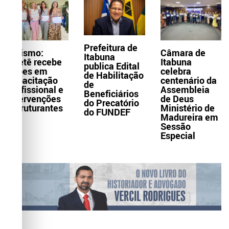
Prefeitura de
Turismo:
Câmara de
Itabuna
Itaetê recebe
Itabuna
publica Edital
ações em
celebra
de Habilitação
capacitação
centenário da
de
profissional e
Assembleia
Beneficiários
intervenções
de Deus
do Precatório
estruturantes
Ministério de
do FUNDEF
Madureira em
Sessão
Especial