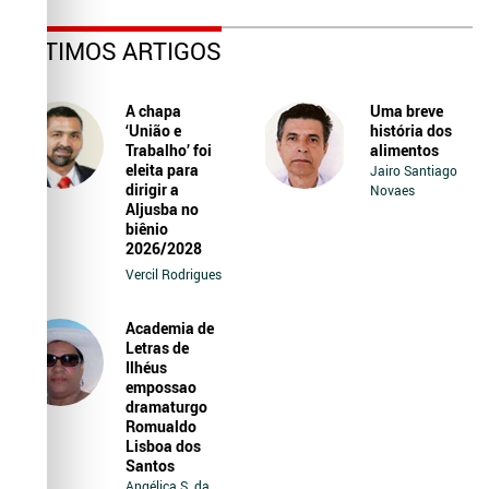
ÚLTIMOS ARTIGOS
A chapa
Uma breve
‘União e
história dos
Trabalho’ foi
alimentos
eleita para
Jairo Santiago
dirigir a
Novaes
Aljusba no
biênio
2026/2028
Vercil Rodrigues
Academia de
Letras de
Ilhéus
empossao
dramaturgo
Romualdo
Lisboa dos
Santos
Angélica S. da