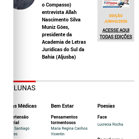
o Compasso)
entrevista Allah
EDIÇÃO
Nascimento Silva
JUNHO/2026
Muniz Góes,
ACESSE AQUI
presidente da
TODAS EDIÇÕES
Academia de Letras
Jurídicas do Sul da
Bahia (Aljusba)
COLUNAS
Dicas Médicas
Bem Estar
Poesias
Hipertensão
Pensamentos
Face
Arterial
tormentosos
Lucrecia Rocha
Jairo Santiago
Maria Regina Canhos
Novaes
Vicentin