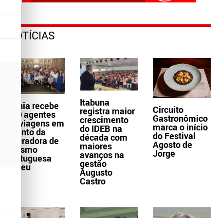
NOTÍCIAS
Itabuna
Bahia recebe
Circuito
registra maior
300 agentes
Gastronômico
crescimento
de viagens em
marca o início
do IDEB na
evento da
do Festival
década com
operadora de
Agosto de
maiores
turismo
Jorge
avanços na
portuguesa
gestão
Abreu
Augusto
Castro