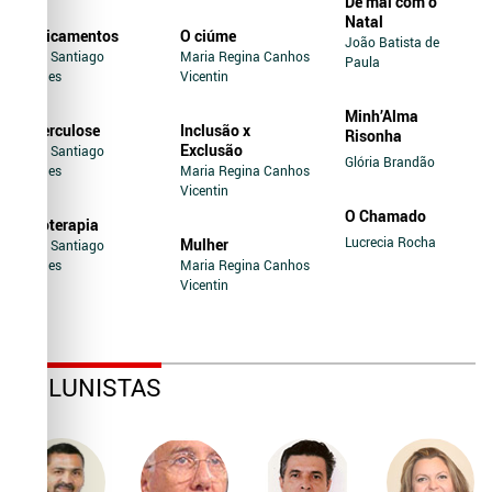
De mal com o
Natal
Medicamentos
O ciúme
João Batista de
Jairo Santiago
Maria Regina Canhos
Paula
Novaes
Vicentin
Minh’Alma
Tuberculose
Inclusão x
Risonha
Exclusão
Jairo Santiago
Glória Brandão
Novaes
Maria Regina Canhos
Vicentin
O Chamado
Soroterapia
Lucrecia Rocha
Mulher
Jairo Santiago
Novaes
Maria Regina Canhos
Vicentin
COLUNISTAS