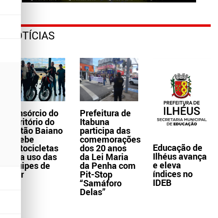
NOTÍCIAS
Consórcio do
Prefeitura de
Território do
Itabuna
Sertão Baiano
participa das
recebe
comemorações
Educação de
motocicletas
dos 20 anos
Ilhéus avança
para uso das
da Lei Maria
e eleva
equipes de
da Penha com
índices no
Ater
Pit-Stop
IDEB
“Samáforo
Delas”