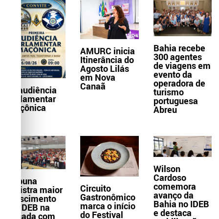
Bahia recebe
AMURC inicia
300 agentes
Itinerância do
de viagens em
Agosto Lilás
evento da
em Nova
operadora de
Canaã
1ª audiência
turismo
parlamentar
portuguesa
maçônica
Abreu
Wilson
Cardoso
Itabuna
comemora
Circuito
registra maior
avanço da
Gastronômico
crescimento
Bahia no IDEB
marca o início
do IDEB na
e destaca
do Festival
década com