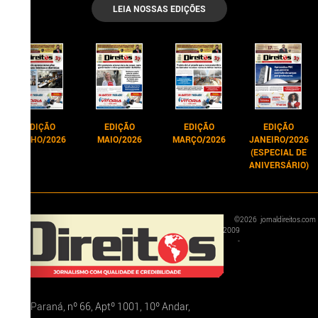
LEIA NOSSAS EDIÇÕES
EDIÇÃO
EDIÇÃO
EDIÇÃO
EDIÇÃO
JUNHO/2026
MAIO/2026
MARÇO/2026
JANEIRO/2026
(ESPECIAL DE
ANIVERSÁRIO)
©
2026
jornaldireitos.com
2009
-
Rua Paraná, nº 66, Aptº 1001, 10º Andar,