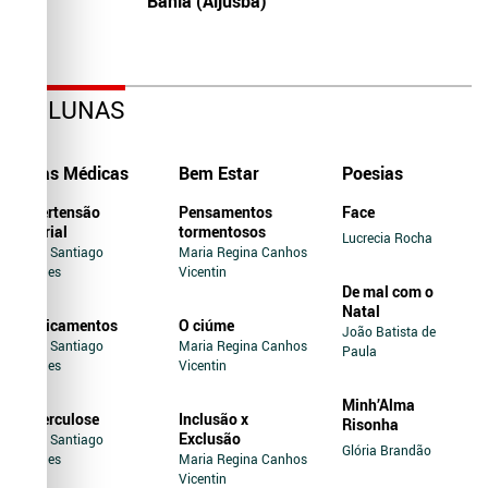
Bahia (Aljusba)
COLUNAS
Dicas Médicas
Bem Estar
Poesias
Hipertensão
Pensamentos
Face
Arterial
tormentosos
Lucrecia Rocha
Jairo Santiago
Maria Regina Canhos
Novaes
Vicentin
De mal com o
Natal
Medicamentos
O ciúme
João Batista de
Jairo Santiago
Maria Regina Canhos
Paula
Novaes
Vicentin
Minh’Alma
Tuberculose
Inclusão x
Risonha
Exclusão
Jairo Santiago
Glória Brandão
Novaes
Maria Regina Canhos
Vicentin