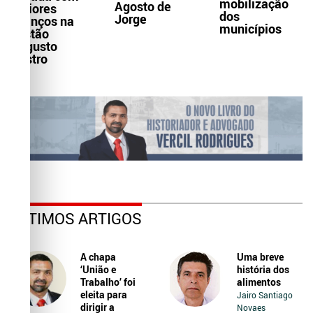
mobilização
Agosto de
maiores
dos
Jorge
avanços na
municípios
gestão
Augusto
Castro
ÚLTIMOS ARTIGOS
A chapa
Uma breve
‘União e
história dos
Trabalho’ foi
alimentos
eleita para
Jairo Santiago
dirigir a
Novaes