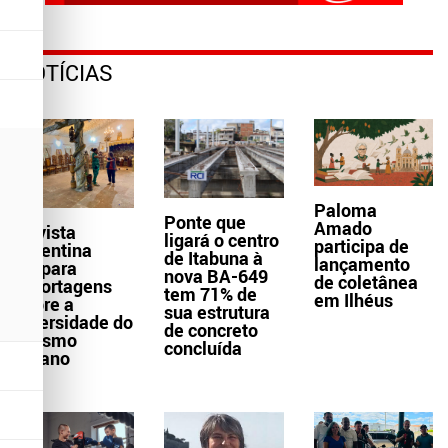
NOTÍCIAS
Paloma
Ponte que
Amado
Revista
ligará o centro
participa de
argentina
de Itabuna à
lançamento
prepara
nova BA-649
de coletânea
reportagens
tem 71% de
em Ilhéus
sobre a
sua estrutura
diversidade do
de concreto
turismo
concluída
baiano