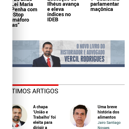
Ilhéus avança
parlamentar
da Lei Maria
e eleva
maçônica
da Penha com
índices no
Pit-Stop
IDEB
“Samáforo
Delas”
ÚLTIMOS ARTIGOS
A chapa
Uma breve
‘União e
história dos
Trabalho’ foi
alimentos
eleita para
Jairo Santiago
dirigir a
Novaes