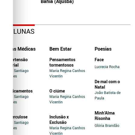
Bahia (Aljusba)
COLUNAS
Dicas Médicas
Bem Estar
Poesias
Hipertensão
Pensamentos
Face
Arterial
tormentosos
Lucrecia Rocha
Jairo Santiago
Maria Regina Canhos
Novaes
Vicentin
De mal com o
Natal
Medicamentos
O ciúme
João Batista de
Jairo Santiago
Maria Regina Canhos
Paula
Novaes
Vicentin
Minh’Alma
Tuberculose
Inclusão x
Risonha
Exclusão
Jairo Santiago
Glória Brandão
Novaes
Maria Regina Canhos
Vicentin