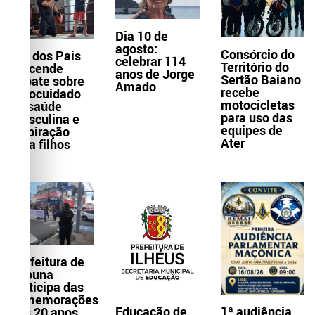
Dia 10 de
agosto:
Consórcio do
Dia dos Pais
celebrar 114
Território do
reacende
anos de Jorge
Sertão Baiano
debate sobre
Amado
recebe
autocuidado
motocicletas
da saúde
para uso das
masculina e
equipes de
inspiração
Ater
para filhos
Prefeitura de
Itabuna
participa das
comemorações
Educação de
1ª audiência
dos 20 anos