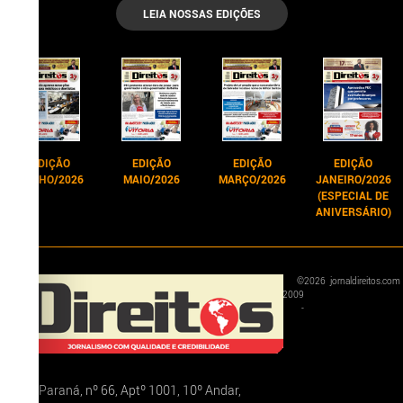
LEIA NOSSAS EDIÇÕES
EDIÇÃO
EDIÇÃO
EDIÇÃO
EDIÇÃO
JUNHO/2026
MAIO/2026
MARÇO/2026
JANEIRO/2026
(ESPECIAL DE
ANIVERSÁRIO)
©
2026
jornaldireitos.com
2009
-
Rua Paraná, nº 66, Aptº 1001, 10º Andar,