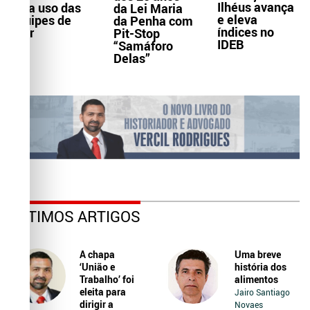
Ilhéus avança
para uso das
da Lei Maria
e eleva
equipes de
da Penha com
índices no
Ater
Pit-Stop
IDEB
“Samáforo
Delas”
ÚLTIMOS ARTIGOS
A chapa
Uma breve
‘União e
história dos
Trabalho’ foi
alimentos
eleita para
Jairo Santiago
dirigir a
Novaes