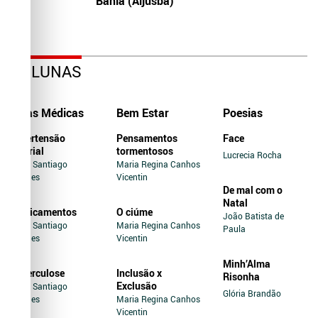
Bahia (Aljusba)
COLUNAS
Dicas Médicas
Bem Estar
Poesias
Hipertensão
Pensamentos
Face
Arterial
tormentosos
Lucrecia Rocha
Jairo Santiago
Maria Regina Canhos
Novaes
Vicentin
De mal com o
Natal
Medicamentos
O ciúme
João Batista de
Jairo Santiago
Maria Regina Canhos
Paula
Novaes
Vicentin
Minh’Alma
Tuberculose
Inclusão x
Risonha
Exclusão
Jairo Santiago
Glória Brandão
Novaes
Maria Regina Canhos
Vicentin