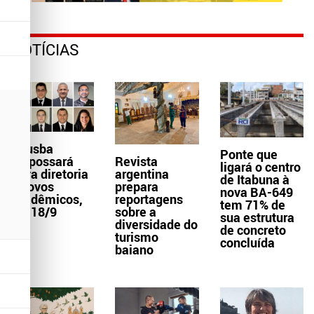
NOTÍCIAS
Aljusba
Ponte que
empossará
Revista
ligará o centro
nova diretoria
argentina
de Itabuna à
e novos
prepara
nova BA-649
acadêmicos,
reportagens
tem 71% de
dia 18/9
sobre a
sua estrutura
diversidade do
de concreto
turismo
concluída
baiano