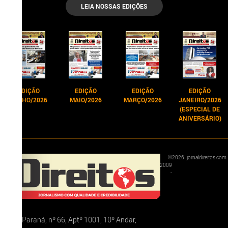
LEIA NOSSAS EDIÇÕES
EDIÇÃO
EDIÇÃO
EDIÇÃO
EDIÇÃO
JUNHO/2026
MAIO/2026
MARÇO/2026
JANEIRO/2026
(ESPECIAL DE
ANIVERSÁRIO)
©
2026
jornaldireitos.com
2009
-
Rua Paraná, nº 66, Aptº 1001, 10º Andar,