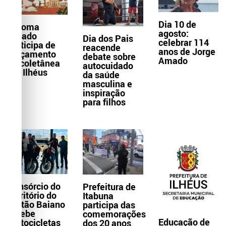
Dia 10 de
Paloma
agosto:
Amado
Dia dos Pais
celebrar 114
participa de
reacende
anos de Jorge
lançamento
debate sobre
Amado
de coletânea
autocuidado
em Ilhéus
da saúde
masculina e
inspiração
para filhos
Consórcio do
Prefeitura de
Território do
Itabuna
Sertão Baiano
participa das
recebe
comemorações
Educação de
motocicletas
dos 20 anos