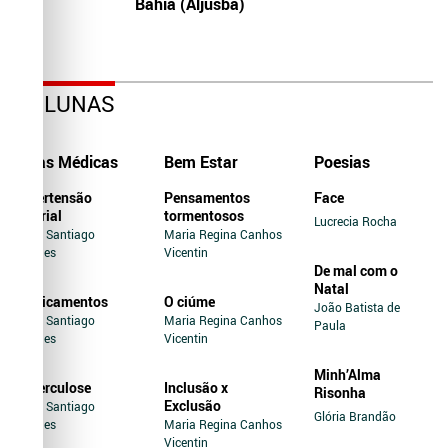
Bahia (Aljusba)
COLUNAS
Dicas Médicas
Bem Estar
Poesias
Hipertensão
Pensamentos
Face
Arterial
tormentosos
Lucrecia Rocha
Jairo Santiago
Maria Regina Canhos
Novaes
Vicentin
De mal com o
Natal
Medicamentos
O ciúme
João Batista de
Jairo Santiago
Maria Regina Canhos
Paula
Novaes
Vicentin
Minh’Alma
Tuberculose
Inclusão x
Risonha
Exclusão
Jairo Santiago
Glória Brandão
Novaes
Maria Regina Canhos
Vicentin