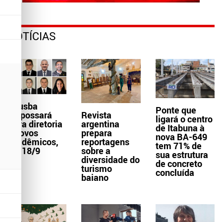
NOTÍCIAS
Aljusba
Ponte que
empossará
Revista
ligará o centro
nova diretoria
argentina
de Itabuna à
e novos
prepara
nova BA-649
acadêmicos,
reportagens
tem 71% de
dia 18/9
sobre a
sua estrutura
diversidade do
de concreto
turismo
concluída
baiano