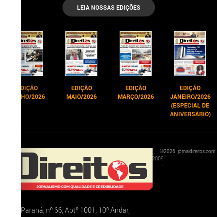
LEIA NOSSAS EDIÇÕES
EDIÇÃO
EDIÇÃO
EDIÇÃO
EDIÇÃO
JUNHO/2026
MAIO/2026
MARÇO/2026
JANEIRO/2026
(ESPECIAL DE
ANIVERSÁRIO)
©
2026
jornaldireitos.com
2009
-
Rua Paraná, nº 66, Aptº 1001, 10º Andar,