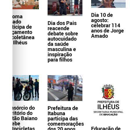
Dia 10 de
Paloma
agosto:
Amado
Dia dos Pais
celebrar 114
participa de
reacende
anos de Jorge
lançamento
debate sobre
Amado
de coletânea
autocuidado
em Ilhéus
da saúde
masculina e
inspiração
para filhos
Consórcio do
Prefeitura de
Território do
Itabuna
Sertão Baiano
participa das
recebe
comemorações
Educação de
motocicletas
dos 20 anos