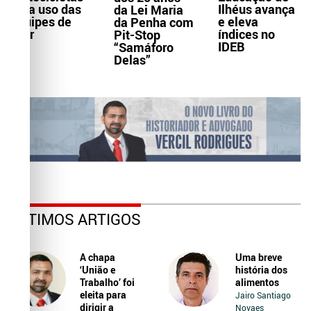
Ilhéus avança
para uso das
da Lei Maria
e eleva
equipes de
da Penha com
índices no
Ater
Pit-Stop
IDEB
“Samáforo
Delas”
ÚLTIMOS ARTIGOS
A chapa
Uma breve
‘União e
história dos
Trabalho’ foi
alimentos
eleita para
Jairo Santiago
dirigir a
Novaes