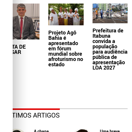
Prefeitura de
Projeto Agô
Itabuna
Bahia é
convida a
apresentado
população
NOTA DE
em fórum
para audiência
PESAR
mundial sobre
pública de
afroturismo no
apresentação
estado
LOA 2027
ÚLTIMOS ARTIGOS
A chapa
Uma breve