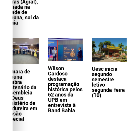
Letras (Agral),
sediada na
cidade de
Itabuna, sul da
Bahia
Wilson
Uesc inicia
Câmara de
Cardoso
segundo
Itabuna
destaca
semestre
celebra
programação
letivo
centenário da
histórica pelos
segunda-feira
Assembleia
62 anos da
(10)
de Deus
UPB em
Ministério de
entrevista à
Madureira em
Band Bahia
Sessão
Especial