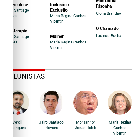
Minh’Alma
Tuberculose
Inclusão x
Risonha
Exclusão
Jairo Santiago
Glória Brandão
Novaes
Maria Regina Canhos
Vicentin
O Chamado
Soroterapia
Lucrecia Rocha
Mulher
Jairo Santiago
Novaes
Maria Regina Canhos
Vicentin
COLUNISTAS
Vercil
Jairo Santiago
Monsenhor
Maria Regina
Rodrigues
Novaes
Jonas Habib
Canhos
Vicentin