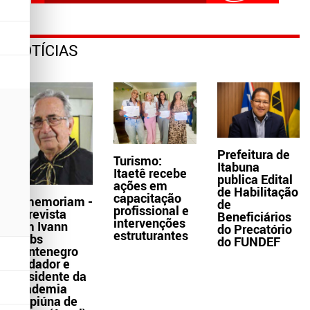
NOTÍCIAS
Prefeitura de
Turismo:
Itabuna
Itaetê recebe
publica Edital
ações em
de Habilitação
capacitação
In memoriam -
de
profissional e
Entrevista
Beneficiários
intervenções
com Ivann
do Precatório
estruturantes
Krebs
do FUNDEF
Montenegro
fundador e
presidente da
Academia
Grapiúna de