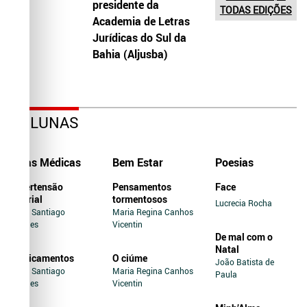
presidente da
TODAS EDIÇÕES
Academia de Letras
Jurídicas do Sul da
Bahia (Aljusba)
COLUNAS
Dicas Médicas
Bem Estar
Poesias
Hipertensão
Pensamentos
Face
Arterial
tormentosos
Lucrecia Rocha
Jairo Santiago
Maria Regina Canhos
Novaes
Vicentin
De mal com o
Natal
Medicamentos
O ciúme
João Batista de
Jairo Santiago
Maria Regina Canhos
Paula
Novaes
Vicentin