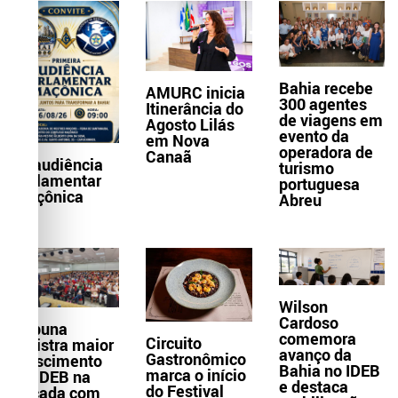
Bahia recebe
AMURC inicia
300 agentes
Itinerância do
de viagens em
Agosto Lilás
evento da
em Nova
operadora de
Canaã
1ª audiência
turismo
parlamentar
portuguesa
maçônica
Abreu
Wilson
Cardoso
Itabuna
comemora
Circuito
registra maior
avanço da
Gastronômico
crescimento
Bahia no IDEB
marca o início
do IDEB na
e destaca
do Festival
década com