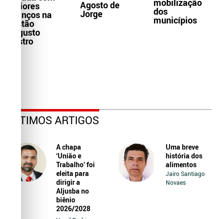
mobilização
Agosto de
maiores
dos
Jorge
avanços na
municípios
gestão
Augusto
Castro
ÚLTIMOS ARTIGOS
A chapa
Uma breve
‘União e
história dos
Trabalho’ foi
alimentos
eleita para
Jairo Santiago
dirigir a
Novaes
Aljusba no
biênio
2026/2028