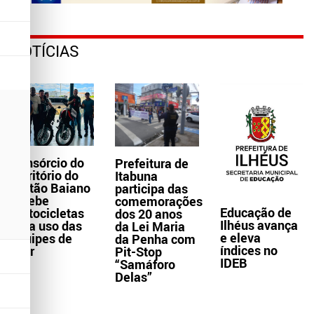
NOTÍCIAS
Consórcio do
Prefeitura de
Território do
Itabuna
Sertão Baiano
participa das
recebe
comemorações
Educação de
motocicletas
dos 20 anos
Ilhéus avança
para uso das
da Lei Maria
e eleva
equipes de
da Penha com
índices no
Ater
Pit-Stop
IDEB
“Samáforo
Delas”