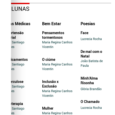
COLUNAS
Dicas Médicas
Bem Estar
Poesias
Hipertensão
Pensamentos
Face
Arterial
tormentosos
Lucrecia Rocha
Jairo Santiago
Maria Regina Canhos
Novaes
Vicentin
De mal com o
Natal
Medicamentos
O ciúme
João Batista de
Jairo Santiago
Maria Regina Canhos
Paula
Novaes
Vicentin
Minh’Alma
Tuberculose
Inclusão x
Risonha
Exclusão
Jairo Santiago
Glória Brandão
Novaes
Maria Regina Canhos
Vicentin
O Chamado
Soroterapia
Lucrecia Rocha
Mulher
Jairo Santiago
Novaes
Maria Regina Canhos