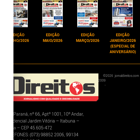
EDIÇÃO
EDIÇÃO
EDIÇÃO
EDIÇÃO
JUNHO/2026
MAIO/2026
MARÇO/2026
JANEIRO/2026
(ESPECIAL DE
ANIVERSÁRIO)
©
2026
jornaldireitos.com
2009
-
Rua Paraná, nº 66, Aptº 1001, 10º Andar,
Residencial Jardim Vitória – Itabuna –
Bahia – CEP 45.605-472
TELEFONES: (073) 98852 2006, 99134