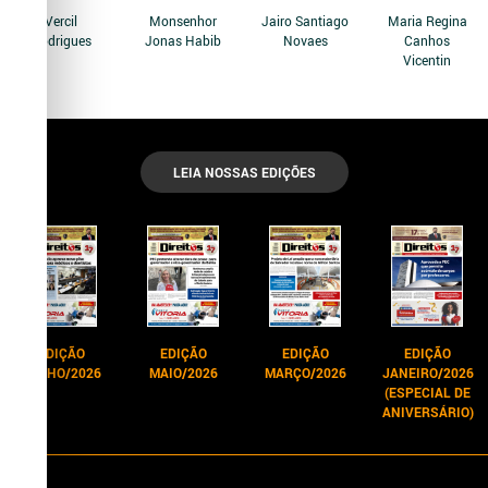
Vercil
Monsenhor
Jairo Santiago
Maria Regina
Rodrigues
Jonas Habib
Novaes
Canhos
Vicentin
LEIA NOSSAS EDIÇÕES
EDIÇÃO
EDIÇÃO
EDIÇÃO
EDIÇÃO
JUNHO/2026
MAIO/2026
MARÇO/2026
JANEIRO/2026
(ESPECIAL DE
ANIVERSÁRIO)