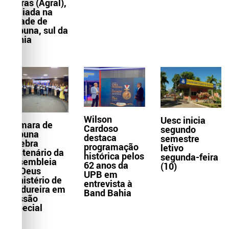
Letras (Agral),
sediada na
cidade de
Itabuna, sul da
Bahia
Wilson
Uesc inicia
Câmara de
Cardoso
segundo
Itabuna
destaca
semestre
celebra
programação
letivo
centenário da
histórica pelos
segunda-feira
Assembleia
62 anos da
(10)
de Deus
UPB em
Ministério de
entrevista à
Madureira em
Band Bahia
Sessão
Especial