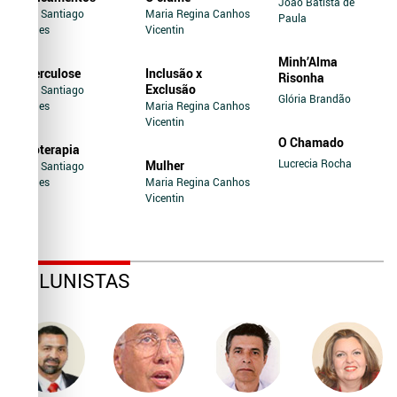
João Batista de
Jairo Santiago
Maria Regina Canhos
Paula
Novaes
Vicentin
Minh’Alma
Tuberculose
Inclusão x
Risonha
Exclusão
Jairo Santiago
Glória Brandão
Novaes
Maria Regina Canhos
Vicentin
O Chamado
Soroterapia
Lucrecia Rocha
Mulher
Jairo Santiago
Novaes
Maria Regina Canhos
Vicentin
COLUNISTAS