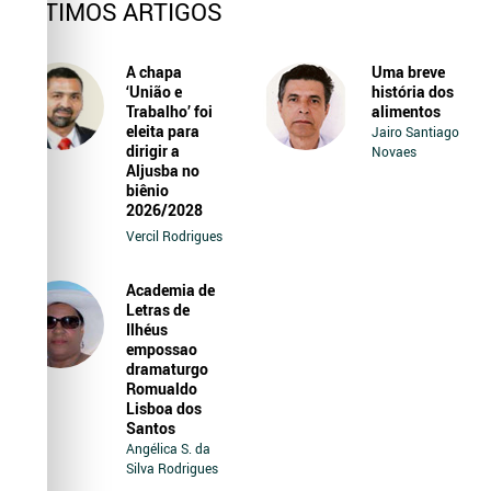
ÚLTIMOS ARTIGOS
A chapa
Uma breve
‘União e
história dos
Trabalho’ foi
alimentos
eleita para
Jairo Santiago
dirigir a
Novaes
Aljusba no
biênio
2026/2028
Vercil Rodrigues
Academia de
Letras de
Ilhéus
empossao
dramaturgo
Romualdo
Lisboa dos
Santos
Angélica S. da
Silva Rodrigues