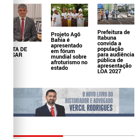
Prefeitura de
Projeto Agô
Itabuna
Bahia é
convida a
apresentado
população
NOTA DE
em fórum
para audiência
PESAR
mundial sobre
pública de
afroturismo no
apresentação
estado
LOA 2027