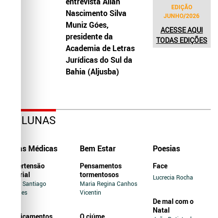
entrevista Allah
EDIÇÃO
Nascimento Silva
JUNHO/2026
Muniz Góes,
ACESSE AQUI
presidente da
TODAS EDIÇÕES
Academia de Letras
Jurídicas do Sul da
Bahia (Aljusba)
COLUNAS
Dicas Médicas
Bem Estar
Poesias
Hipertensão
Pensamentos
Face
Arterial
tormentosos
Lucrecia Rocha
Jairo Santiago
Maria Regina Canhos
Novaes
Vicentin
De mal com o
Natal
Medicamentos
O ciúme