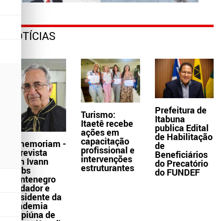
NOTÍCIAS
Prefeitura de
Turismo:
Itabuna
Itaetê recebe
publica Edital
ações em
de Habilitação
capacitação
In memoriam -
de
profissional e
Entrevista
Beneficiários
intervenções
com Ivann
do Precatório
estruturantes
Krebs
do FUNDEF
Montenegro
fundador e
presidente da
Academia
Grapiúna de