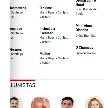
De mal com o
Natal
Medicamentos
O ciúme
João Batista de
Jairo Santiago
Maria Regina Canhos
Paula
Novaes
Vicentin
Minh’Alma
Tuberculose
Inclusão x
Risonha
Exclusão
Jairo Santiago
Glória Brandão
Novaes
Maria Regina Canhos
Vicentin
O Chamado
Soroterapia
Lucrecia Rocha
Mulher
Jairo Santiago
Novaes
Maria Regina Canhos
Vicentin
COLUNISTAS