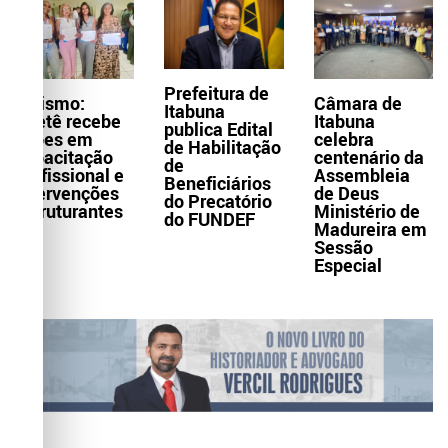
Prefeitura de
Turismo:
Câmara de
Itabuna
Itaetê recebe
Itabuna
publica Edital
ações em
celebra
de Habilitação
capacitação
centenário da
de
profissional e
Assembleia
Beneficiários
intervenções
de Deus
do Precatório
estruturantes
Ministério de
do FUNDEF
Madureira em
Sessão
Especial