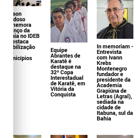
Wilson
Cardoso
comemora
avanço da
Bahia no IDEB
e destaca
In memoriam -
mobilização
Equipe
Entrevista
dos
Abrantes de
com Ivann
municípios
Karatê é
Krebs
destaque na
Montenegro
32ª Copa
fundador e
Interestadual
presidente da
de Karatê, em
Academia
Vitória da
Grapiúna de
Conquista
Letras (Agral),
sediada na
cidade de
Itabuna, sul da
Bahia