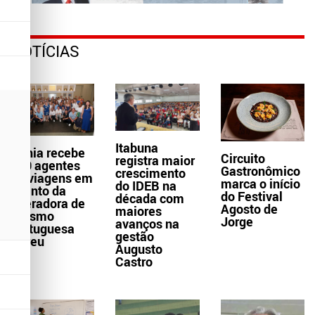
NOTÍCIAS
Itabuna
Bahia recebe
Circuito
registra maior
300 agentes
Gastronômico
crescimento
de viagens em
marca o início
do IDEB na
evento da
do Festival
década com
operadora de
Agosto de
maiores
turismo
Jorge
avanços na
portuguesa
gestão
Abreu
Augusto
Castro