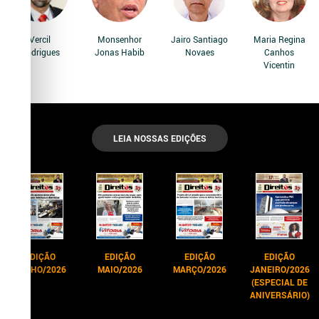
Vercil
Monsenhor
Jairo Santiago
Maria Regina
Rodrigues
Jonas Habib
Novaes
Canhos
Vicentin
LEIA NOSSAS EDIÇÕES
EDIÇÃO
EDIÇÃO
EDIÇÃO
EDIÇÃO
JUNHO/2026
MAIO/2026
MARÇO/2026
JANEIRO/2026
(ESPECIAL DE
ANIVERSÁRIO)