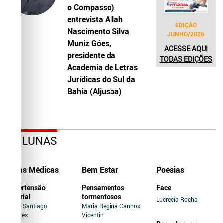
o Compasso)
entrevista Allah
EDIÇÃO
Nascimento Silva
JUNHO/2026
Muniz Góes,
ACESSE AQUI
presidente da
TODAS EDIÇÕES
Academia de Letras
Jurídicas do Sul da
Bahia (Aljusba)
COLUNAS
Dicas Médicas
Bem Estar
Poesias
Hipertensão
Pensamentos
Face
Arterial
tormentosos
Lucrecia Rocha
Jairo Santiago
Maria Regina Canhos
Novaes
Vicentin