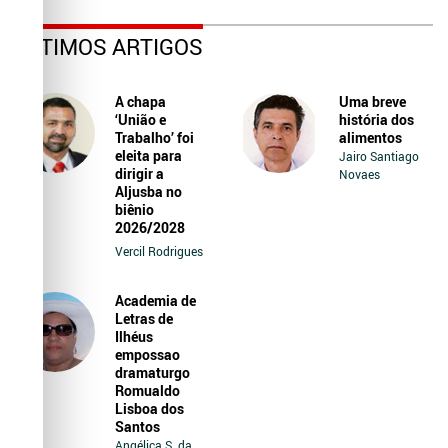
ÚLTIMOS ARTIGOS
A chapa
Uma breve
‘União e
história dos
Trabalho’ foi
alimentos
eleita para
Jairo Santiago
dirigir a
Novaes
Aljusba no
biênio
2026/2028
Vercil Rodrigues
Academia de
Letras de
Ilhéus
empossao
dramaturgo
Romualdo
Lisboa dos
Santos
Angélica S. da