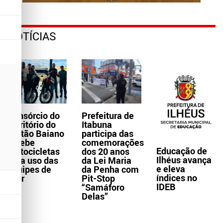
NOTÍCIAS
Consórcio do
Prefeitura de
Território do
Itabuna
Sertão Baiano
participa das
recebe
comemorações
Educação de
motocicletas
dos 20 anos
Ilhéus avança
para uso das
da Lei Maria
e eleva
equipes de
da Penha com
índices no
Ater
Pit-Stop
IDEB
“Samáforo
Delas”