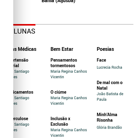
Bahia (Aljusba)
COLUNAS
Dicas Médicas
Bem Estar
Poesias
Hipertensão
Pensamentos
Face
Arterial
tormentosos
Lucrecia Rocha
Jairo Santiago
Maria Regina Canhos
Novaes
Vicentin
De mal com o
Natal
Medicamentos
O ciúme
João Batista de
Jairo Santiago
Maria Regina Canhos
Paula
Novaes
Vicentin
Minh’Alma
Tuberculose
Inclusão x
Risonha
Exclusão
Jairo Santiago
Glória Brandão
Novaes
Maria Regina Canhos
Vicentin