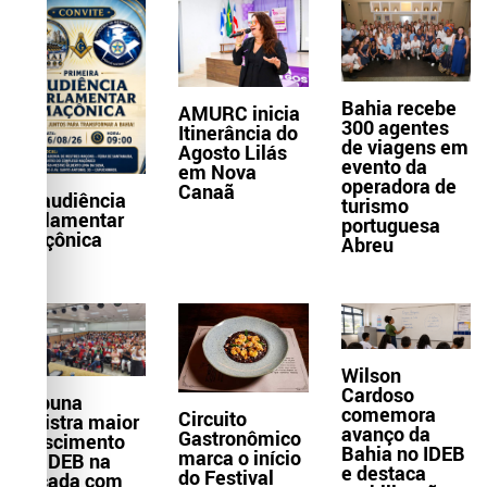
Bahia recebe
AMURC inicia
300 agentes
Itinerância do
de viagens em
Agosto Lilás
evento da
em Nova
operadora de
Canaã
1ª audiência
turismo
parlamentar
portuguesa
maçônica
Abreu
Wilson
Cardoso
Itabuna
comemora
Circuito
registra maior
avanço da
Gastronômico
crescimento
Bahia no IDEB
marca o início
do IDEB na
e destaca
do Festival
década com