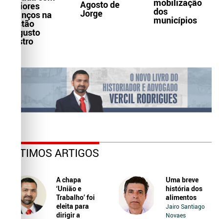
mobilização
Agosto de
maiores
dos
Jorge
avanços na
municípios
gestão
Augusto
Castro
ÚLTIMOS ARTIGOS
A chapa
Uma breve
‘União e
história dos
Trabalho’ foi
alimentos
eleita para
Jairo Santiago
dirigir a
Novaes