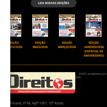
LEIA NOSSAS EDIÇÕES
EDIÇÃO
EDIÇÃO
EDIÇÃO
EDIÇÃO
JUNHO/2026
MAIO/2026
MARÇO/2026
JANEIRO/2026
(ESPECIAL DE
ANIVERSÁRIO)
©
2026
jornaldireitos.com
2009
-
Rua Paraná, nº 66, Aptº 1001, 10º Andar,