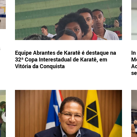
s
Equipe Abrantes de Karatê é destaque na
In
32ª Copa Interestadual de Karatê, em
Mo
Vitória da Conquista
Ac
se