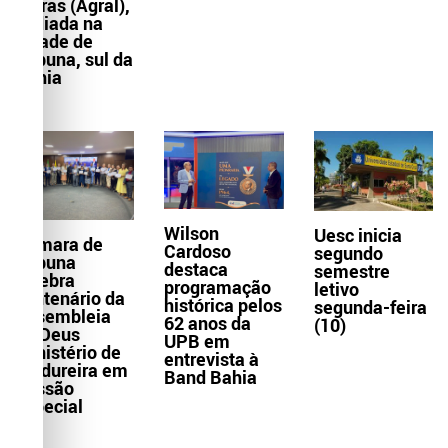
Letras (Agral),
sediada na
cidade de
Itabuna, sul da
Bahia
Wilson
Uesc inicia
Câmara de
Cardoso
segundo
Itabuna
destaca
semestre
celebra
programação
letivo
centenário da
histórica pelos
segunda-feira
Assembleia
62 anos da
(10)
de Deus
UPB em
Ministério de
entrevista à
Madureira em
Band Bahia
Sessão
Especial