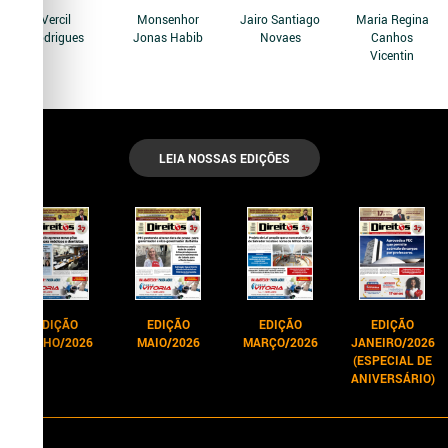
Vercil
Monsenhor
Jairo Santiago
Maria Regina
Rodrigues
Jonas Habib
Novaes
Canhos
Vicentin
LEIA NOSSAS EDIÇÕES
EDIÇÃO
EDIÇÃO
EDIÇÃO
EDIÇÃO
JUNHO/2026
MAIO/2026
MARÇO/2026
JANEIRO/2026
(ESPECIAL DE
ANIVERSÁRIO)