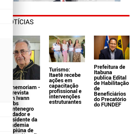
NOTÍCIAS
Prefeitura de
Turismo:
Itabuna
Itaetê recebe
publica Edital
ações em
de Habilitação
capacitação
In memoriam -
de
profissional e
Entrevista
Beneficiários
intervenções
com Ivann
do Precatório
estruturantes
Krebs
do FUNDEF
Montenegro
fundador e
presidente da
Academia
Grapiúna de