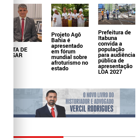
Prefeitura de
Projeto Agô
Itabuna
Bahia é
convida a
apresentado
população
NOTA DE
em fórum
para audiência
PESAR
mundial sobre
pública de
afroturismo no
apresentação
estado
LOA 2027