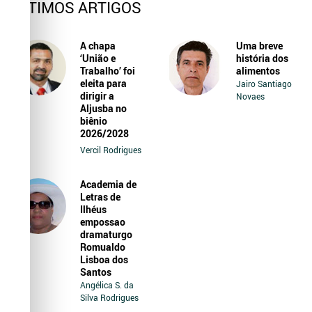
ÚLTIMOS ARTIGOS
A chapa
Uma breve
‘União e
história dos
Trabalho’ foi
alimentos
eleita para
Jairo Santiago
dirigir a
Novaes
Aljusba no
biênio
2026/2028
Vercil Rodrigues
Academia de
Letras de
Ilhéus
empossao
dramaturgo
Romualdo
Lisboa dos
Santos
Angélica S. da
Silva Rodrigues