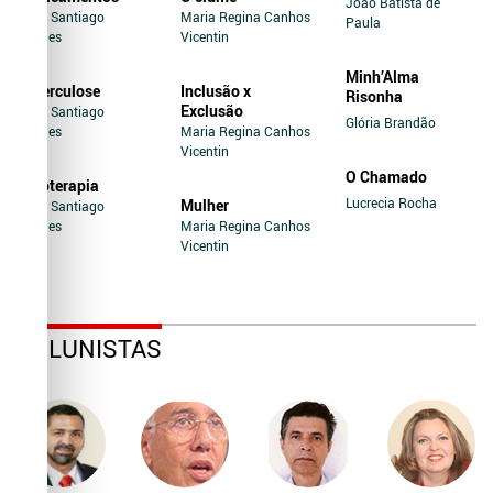
João Batista de
Jairo Santiago
Maria Regina Canhos
Paula
Novaes
Vicentin
Minh’Alma
Tuberculose
Inclusão x
Risonha
Exclusão
Jairo Santiago
Glória Brandão
Novaes
Maria Regina Canhos
Vicentin
O Chamado
Soroterapia
Lucrecia Rocha
Mulher
Jairo Santiago
Novaes
Maria Regina Canhos
Vicentin
COLUNISTAS