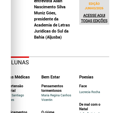
entrevista Allah
EDIÇÃO
Nascimento Silva
JUNHO/2026
Muniz Góes,
ACESSE AQUI
presidente da
TODAS EDIÇÕES
Academia de Letras
Jurídicas do Sul da
Bahia (Aljusba)
COLUNAS
Dicas Médicas
Bem Estar
Poesias
Hipertensão
Pensamentos
Face
Arterial
tormentosos
Lucrecia Rocha
Jairo Santiago
Maria Regina Canhos
Novaes
Vicentin
De mal com o
Natal
Medicamentos
O ciúme