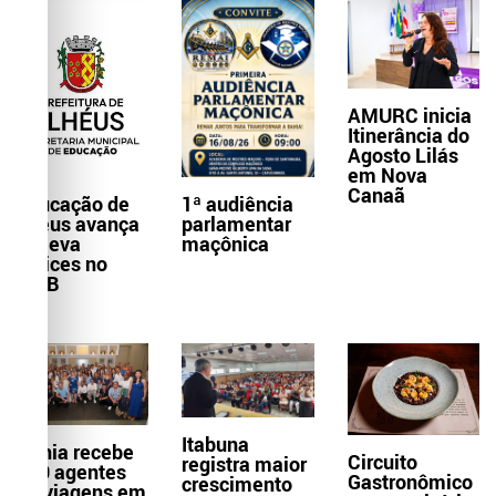
AMURC inicia
Itinerância do
Agosto Lilás
em Nova
Canaã
Educação de
1ª audiência
Ilhéus avança
parlamentar
e eleva
maçônica
índices no
IDEB
Itabuna
Bahia recebe
Circuito
registra maior
300 agentes
Gastronômico
crescimento
de viagens em