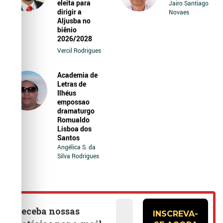
eleita para
Jairo Santiago
dirigir a
Novaes
Aljusba no
biênio
2026/2028
Vercil Rodrigues
Academia de
Letras de
Ilhéus
empossao
dramaturgo
Romualdo
Lisboa dos
Santos
Angélica S. da
Silva Rodrigues