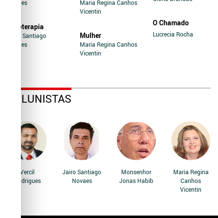
Novaes
Maria Regina Canhos
Vicentin
O Chamado
Soroterapia
Lucrecia Rocha
Mulher
Jairo Santiago
Novaes
Maria Regina Canhos
Vicentin
COLUNISTAS
Vercil
Jairo Santiago
Monsenhor
Maria Regina
Rodrigues
Novaes
Jonas Habib
Canhos
Vicentin