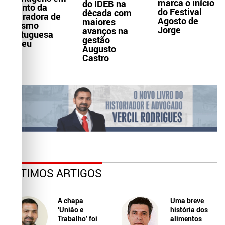
marca o início
do IDEB na
evento da
do Festival
década com
operadora de
Agosto de
maiores
turismo
Jorge
avanços na
portuguesa
gestão
Abreu
Augusto
Castro
ÚLTIMOS ARTIGOS
A chapa
Uma breve
‘União e
história dos
Trabalho’ foi
alimentos