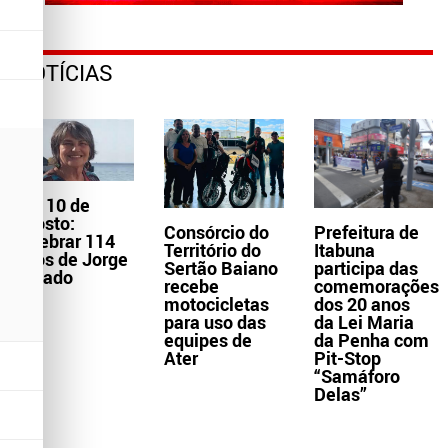
NOTÍCIAS
Dia 10 de
agosto:
Consórcio do
Prefeitura de
celebrar 114
Território do
Itabuna
anos de Jorge
Sertão Baiano
participa das
Amado
recebe
comemorações
motocicletas
dos 20 anos
para uso das
da Lei Maria
equipes de
da Penha com
Ater
Pit-Stop
“Samáforo
Delas”