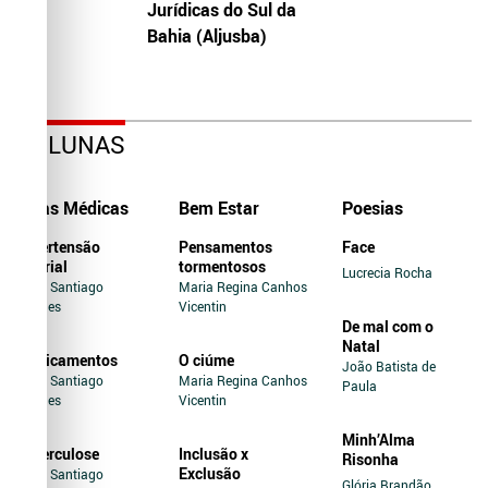
Jurídicas do Sul da
Bahia (Aljusba)
COLUNAS
Dicas Médicas
Bem Estar
Poesias
Hipertensão
Pensamentos
Face
Arterial
tormentosos
Lucrecia Rocha
Jairo Santiago
Maria Regina Canhos
Novaes
Vicentin
De mal com o
Natal
Medicamentos
O ciúme
João Batista de
Jairo Santiago
Maria Regina Canhos
Paula
Novaes
Vicentin
Minh’Alma
Tuberculose
Inclusão x
Risonha
Exclusão
Jairo Santiago
Glória Brandão