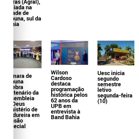
Letras (Agral),
sediada na
cidade de
Itabuna, sul da
Bahia
Wilson
Uesc inicia
Câmara de
Cardoso
segundo
Itabuna
destaca
semestre
celebra
programação
letivo
centenário da
histórica pelos
segunda-feira
Assembleia
62 anos da
(10)
de Deus
UPB em
Ministério de
entrevista à
Madureira em
Band Bahia
Sessão
Especial