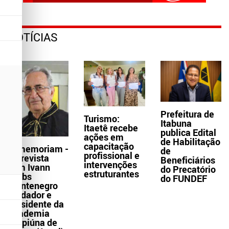
NOTÍCIAS
Prefeitura de
Turismo:
Itabuna
Itaetê recebe
publica Edital
ações em
de Habilitação
capacitação
In memoriam -
de
profissional e
Entrevista
Beneficiários
intervenções
com Ivann
do Precatório
estruturantes
Krebs
do FUNDEF
Montenegro
fundador e
presidente da
Academia
Grapiúna de