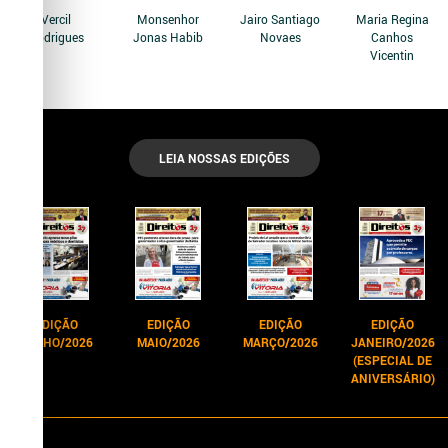
Vercil
Monsenhor
Jairo Santiago
Maria Regina
Rodrigues
Jonas Habib
Novaes
Canhos
Vicentin
LEIA NOSSAS EDIÇÕES
EDIÇÃO
EDIÇÃO
EDIÇÃO
EDIÇÃO
JUNHO/2026
MAIO/2026
MARÇO/2026
JANEIRO/2026
(ESPECIAL DE
ANIVERSÁRIO)