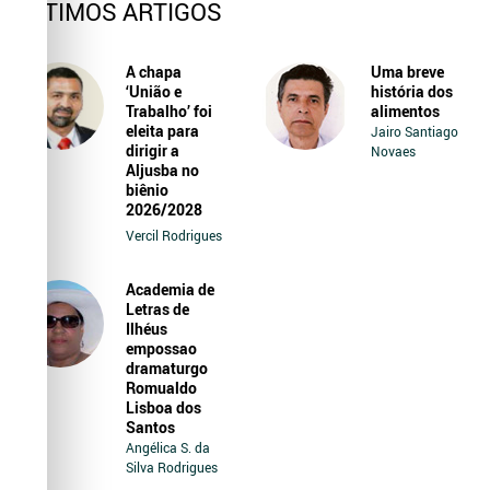
ÚLTIMOS ARTIGOS
A chapa
Uma breve
‘União e
história dos
Trabalho’ foi
alimentos
eleita para
Jairo Santiago
dirigir a
Novaes
Aljusba no
biênio
2026/2028
Vercil Rodrigues
Academia de
Letras de
Ilhéus
empossao
dramaturgo
Romualdo
Lisboa dos
Santos
Angélica S. da
Silva Rodrigues