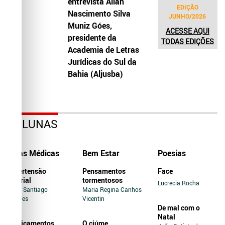
entrevista Allah
EDIÇÃO
Nascimento Silva
JUNHO/2026
Muniz Góes,
ACESSE AQUI
presidente da
TODAS EDIÇÕES
Academia de Letras
Jurídicas do Sul da
Bahia (Aljusba)
COLUNAS
Dicas Médicas
Bem Estar
Poesias
Hipertensão
Pensamentos
Face
Arterial
tormentosos
Lucrecia Rocha
Jairo Santiago
Maria Regina Canhos
Novaes
Vicentin
De mal com o
Natal
Medicamentos
O ciúme