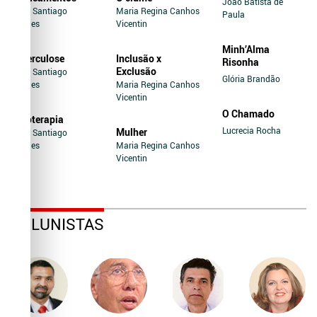
João Batista de
Jairo Santiago
Maria Regina Canhos
Paula
Novaes
Vicentin
Minh’Alma
Tuberculose
Inclusão x
Risonha
Exclusão
Jairo Santiago
Glória Brandão
Novaes
Maria Regina Canhos
Vicentin
O Chamado
Soroterapia
Lucrecia Rocha
Mulher
Jairo Santiago
Novaes
Maria Regina Canhos
Vicentin
COLUNISTAS