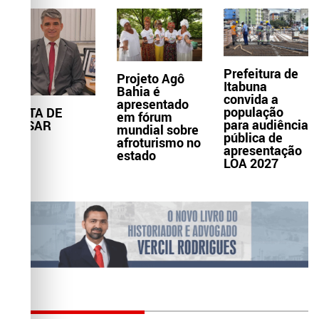
Prefeitura de
Projeto Agô
Itabuna
Bahia é
convida a
apresentado
população
NOTA DE
em fórum
para audiência
PESAR
mundial sobre
pública de
afroturismo no
apresentação
estado
LOA 2027