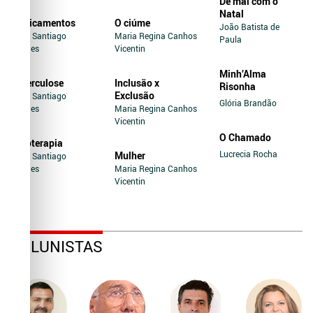
De mal com o
Natal
Medicamentos
O ciúme
João Batista de
Jairo Santiago
Maria Regina Canhos
Paula
Novaes
Vicentin
Minh’Alma
Tuberculose
Inclusão x
Risonha
Exclusão
Jairo Santiago
Glória Brandão
Novaes
Maria Regina Canhos
Vicentin
O Chamado
Soroterapia
Lucrecia Rocha
Mulher
Jairo Santiago
Novaes
Maria Regina Canhos
Vicentin
COLUNISTAS