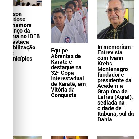
Wilson
Cardoso
comemora
avanço da
Bahia no IDEB
e destaca
In memoriam -
mobilização
Equipe
Entrevista
dos
Abrantes de
com Ivann
municípios
Karatê é
Krebs
destaque na
Montenegro
32ª Copa
fundador e
Interestadual
presidente da
de Karatê, em
Academia
Vitória da
Grapiúna de
Conquista
Letras (Agral),
sediada na
cidade de
Itabuna, sul da
Bahia