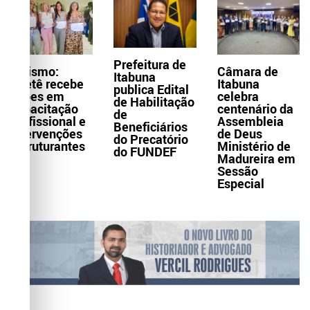
Prefeitura de
Turismo:
Câmara de
Itabuna
Itaetê recebe
Itabuna
publica Edital
ações em
celebra
de Habilitação
capacitação
centenário da
de
profissional e
Assembleia
Beneficiários
intervenções
de Deus
do Precatório
estruturantes
Ministério de
do FUNDEF
Madureira em
Sessão
Especial