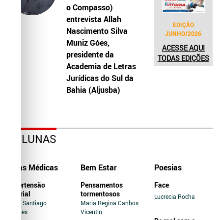
o Compasso)
entrevista Allah
EDIÇÃO
Nascimento Silva
JUNHO/2026
Muniz Góes,
ACESSE AQUI
presidente da
TODAS EDIÇÕES
Academia de Letras
Jurídicas do Sul da
Bahia (Aljusba)
COLUNAS
Dicas Médicas
Bem Estar
Poesias
Hipertensão
Pensamentos
Face
Arterial
tormentosos
Lucrecia Rocha
Jairo Santiago
Maria Regina Canhos
Novaes
Vicentin