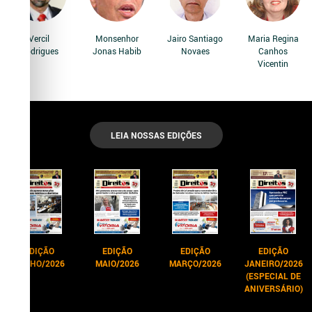
Vercil
Monsenhor
Jairo Santiago
Maria Regina
Rodrigues
Jonas Habib
Novaes
Canhos
Vicentin
LEIA NOSSAS EDIÇÕES
EDIÇÃO
EDIÇÃO
EDIÇÃO
EDIÇÃO
JUNHO/2026
MAIO/2026
MARÇO/2026
JANEIRO/2026
(ESPECIAL DE
ANIVERSÁRIO)