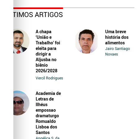
ÚLTIMOS ARTIGOS
A chapa
Uma breve
‘União e
história dos
Trabalho’ foi
alimentos
eleita para
Jairo Santiago
dirigir a
Novaes
Aljusba no
biênio
2026/2028
Vercil Rodrigues
Academia de
Letras de
Ilhéus
empossao
dramaturgo
Romualdo
Lisboa dos
Santos
Angélica S. da