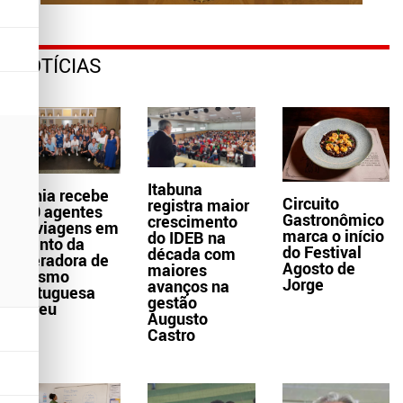
NOTÍCIAS
Itabuna
Bahia recebe
Circuito
registra maior
300 agentes
Gastronômico
crescimento
de viagens em
marca o início
do IDEB na
evento da
do Festival
década com
operadora de
Agosto de
maiores
turismo
Jorge
avanços na
portuguesa
gestão
Abreu
Augusto
Castro