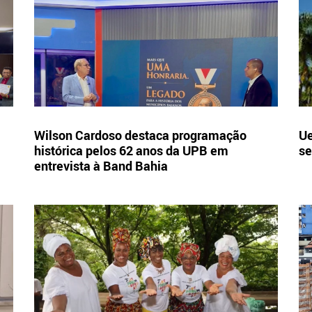
Wilson Cardoso destaca programação
Ue
histórica pelos 62 anos da UPB em
se
entrevista à Band Bahia