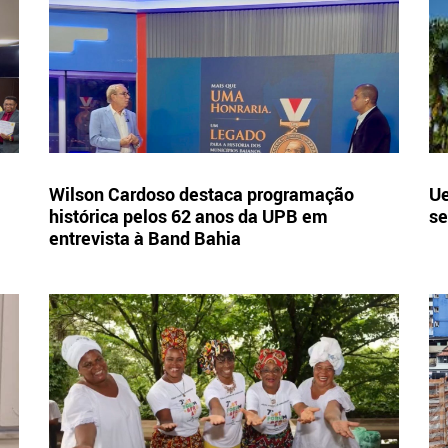
Wilson Cardoso destaca programação
Ue
histórica pelos 62 anos da UPB em
se
entrevista à Band Bahia