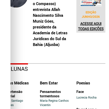
o Compasso)
entrevista Allah
EDIÇÃO
Nascimento Silva
JUNHO/2026
Muniz Góes,
ACESSE AQUI
presidente da
TODAS EDIÇÕES
Academia de Letras
Jurídicas do Sul da
Bahia (Aljusba)
COLUNAS
Dicas Médicas
Bem Estar
Poesias
Hipertensão
Pensamentos
Face
Arterial
tormentosos
Lucrecia Rocha
Jairo Santiago
Maria Regina Canhos
Novaes
Vicentin