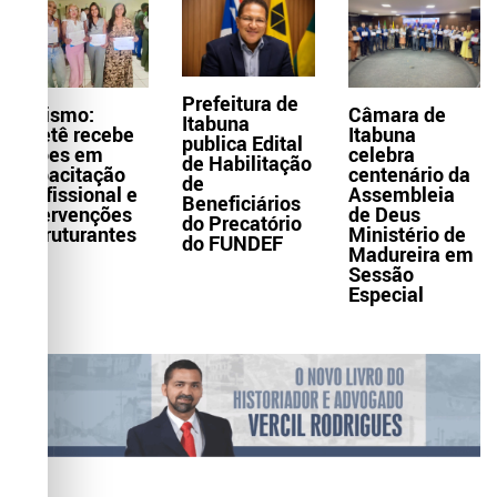
Prefeitura de
Turismo:
Câmara de
Itabuna
Itaetê recebe
Itabuna
publica Edital
ações em
celebra
de Habilitação
capacitação
centenário da
de
profissional e
Assembleia
Beneficiários
intervenções
de Deus
do Precatório
estruturantes
Ministério de
do FUNDEF
Madureira em
Sessão
Especial