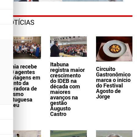
NOTÍCIAS
Itabuna
Bahia recebe
Circuito
registra maior
300 agentes
Gastronômico
crescimento
de viagens em
marca o início
do IDEB na
evento da
do Festival
década com
operadora de
Agosto de
maiores
turismo
Jorge
avanços na
portuguesa
gestão
Abreu
Augusto
Castro