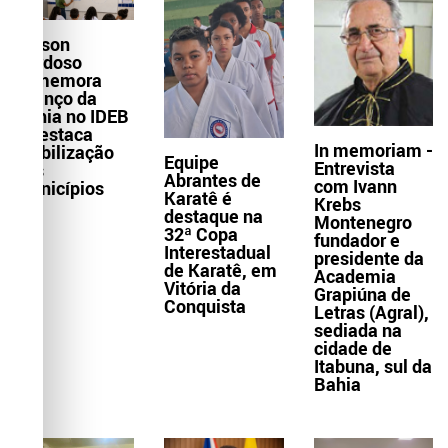
Wilson
Cardoso
comemora
avanço da
Bahia no IDEB
e destaca
In memoriam -
mobilização
Equipe
Entrevista
dos
Abrantes de
com Ivann
municípios
Karatê é
Krebs
destaque na
Montenegro
32ª Copa
fundador e
Interestadual
presidente da
de Karatê, em
Academia
Vitória da
Grapiúna de
Conquista
Letras (Agral),
sediada na
cidade de
Itabuna, sul da
Bahia