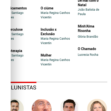
De mal com o
Natal
Medicamentos
O ciúme
João Batista de
Jairo Santiago
Maria Regina Canhos
Paula
Novaes
Vicentin
Minh’Alma
Tuberculose
Inclusão x
Risonha
Exclusão
Jairo Santiago
Glória Brandão
Novaes
Maria Regina Canhos
Vicentin
O Chamado
Soroterapia
Lucrecia Rocha
Mulher
Jairo Santiago
Novaes
Maria Regina Canhos
Vicentin
COLUNISTAS