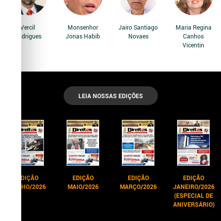
Vercil
Monsenhor
Jairo Santiago
Maria Regina
Rodrigues
Jonas Habib
Novaes
Canhos
Vicentin
LEIA NOSSAS EDIÇÕES
EDIÇÃO
EDIÇÃO
EDIÇÃO
EDIÇÃO
JUNHO/2026
MAIO/2026
MARÇO/2026
JANEIRO/2026
(ESPECIAL DE
ANIVERSÁRIO)