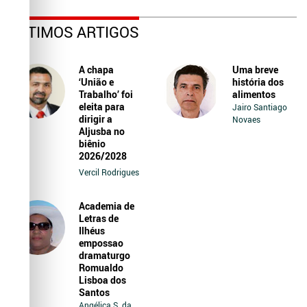
ÚLTIMOS ARTIGOS
A chapa
Uma breve
‘União e
história dos
Trabalho’ foi
alimentos
eleita para
Jairo Santiago
dirigir a
Novaes
Aljusba no
biênio
2026/2028
Vercil Rodrigues
Academia de
Letras de
Ilhéus
empossao
dramaturgo
Romualdo
Lisboa dos
Santos
Angélica S. da