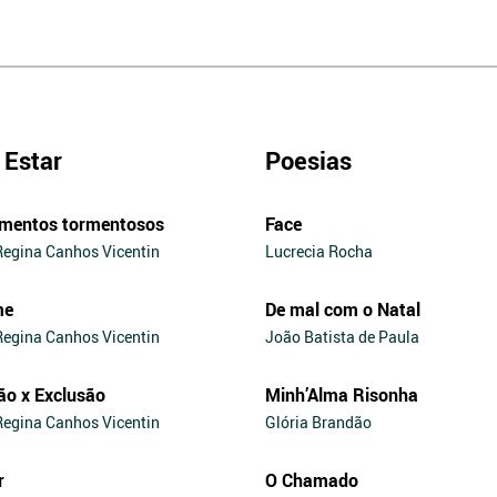
Estar
Poesias
mentos tormentosos
Face
Regina Canhos Vicentin
Lucrecia Rocha
me
De mal com o Natal
Regina Canhos Vicentin
João Batista de Paula
ão x Exclusão
Minh’Alma Risonha
Regina Canhos Vicentin
Glória Brandão
r
O Chamado