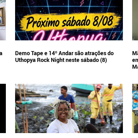
a
Demo Tape e 14º Andar são atrações do
Mã
Uthopya Rock Night neste sábado (8)
en
M