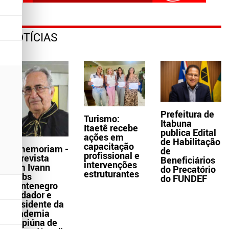
NOTÍCIAS
Prefeitura de
Turismo:
Itabuna
Itaetê recebe
publica Edital
ações em
de Habilitação
capacitação
In memoriam -
de
profissional e
Entrevista
Beneficiários
intervenções
com Ivann
do Precatório
estruturantes
Krebs
do FUNDEF
Montenegro
fundador e
presidente da
Academia
Grapiúna de