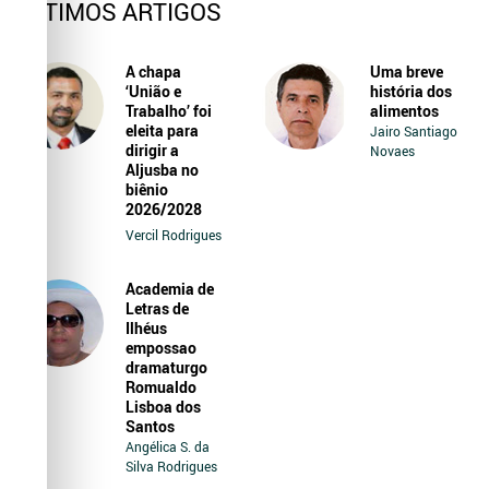
ÚLTIMOS ARTIGOS
A chapa
Uma breve
‘União e
história dos
Trabalho’ foi
alimentos
eleita para
Jairo Santiago
dirigir a
Novaes
Aljusba no
biênio
2026/2028
Vercil Rodrigues
Academia de
Letras de
Ilhéus
empossao
dramaturgo
Romualdo
Lisboa dos
Santos
Angélica S. da
Silva Rodrigues