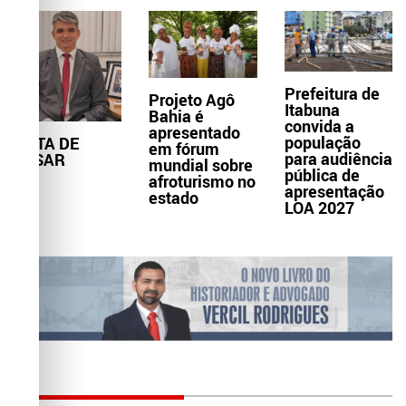
Prefeitura de
Projeto Agô
Itabuna
Bahia é
convida a
apresentado
população
NOTA DE
em fórum
para audiência
PESAR
mundial sobre
pública de
afroturismo no
apresentação
estado
LOA 2027