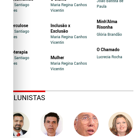
João Batista de
Jairo Santiago
Maria Regina Canhos
Paula
Novaes
Vicentin
Minh’Alma
Tuberculose
Inclusão x
Risonha
Exclusão
Jairo Santiago
Glória Brandão
Novaes
Maria Regina Canhos
Vicentin
O Chamado
Soroterapia
Lucrecia Rocha
Mulher
Jairo Santiago
Novaes
Maria Regina Canhos
Vicentin
COLUNISTAS