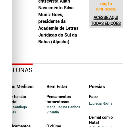
entrevista Allah
EDIÇÃO
Nascimento Silva
JUNHO/2026
Muniz Góes,
ACESSE AQUI
presidente da
TODAS EDIÇÕES
Academia de Letras
Jurídicas do Sul da
Bahia (Aljusba)
COLUNAS
Dicas Médicas
Bem Estar
Poesias
Hipertensão
Pensamentos
Face
Arterial
tormentosos
Lucrecia Rocha
Jairo Santiago
Maria Regina Canhos
Novaes
Vicentin
De mal com o
Natal
Medicamentos
O ciúme