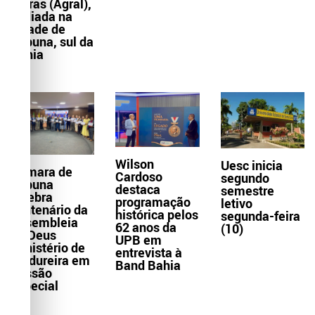
Letras (Agral),
sediada na
cidade de
Itabuna, sul da
Bahia
Wilson
Uesc inicia
Câmara de
Cardoso
segundo
Itabuna
destaca
semestre
celebra
programação
letivo
centenário da
histórica pelos
segunda-feira
Assembleia
62 anos da
(10)
de Deus
UPB em
Ministério de
entrevista à
Madureira em
Band Bahia
Sessão
Especial