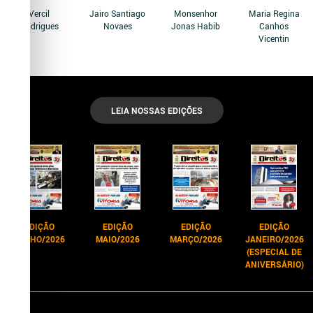
Vercil
Jairo Santiago
Monsenhor
Maria Regina
Rodrigues
Novaes
Jonas Habib
Canhos
Vicentin
LEIA NOSSAS EDIÇÕES
EDIÇÃO
EDIÇÃO
EDIÇÃO
EDIÇÃO
JUNHO/2026
MAIO/2026
MARÇO/2026
JANEIRO/2026
(ESPECIAL DE
ANIVERSÁRIO)