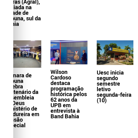
Letras (Agral),
sediada na
cidade de
Itabuna, sul da
Bahia
Wilson
Uesc inicia
Câmara de
Cardoso
segundo
Itabuna
destaca
semestre
celebra
programação
letivo
centenário da
histórica pelos
segunda-feira
Assembleia
62 anos da
(10)
de Deus
UPB em
Ministério de
entrevista à
Madureira em
Band Bahia
Sessão
Especial