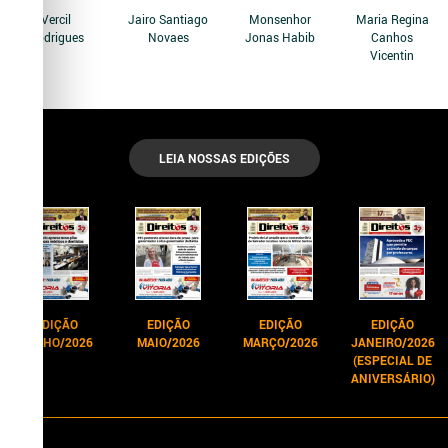
Vercil
Jairo Santiago
Monsenhor
Maria Regina
Rodrigues
Novaes
Jonas Habib
Canhos
Vicentin
LEIA NOSSAS EDIÇÕES
EDIÇÃO
EDIÇÃO
EDIÇÃO
EDIÇÃO
JUNHO/2026
MAIO/2026
MARÇO/2026
JANEIRO/2026
(ESPECIAL DE
ANIVERSÁRIO)