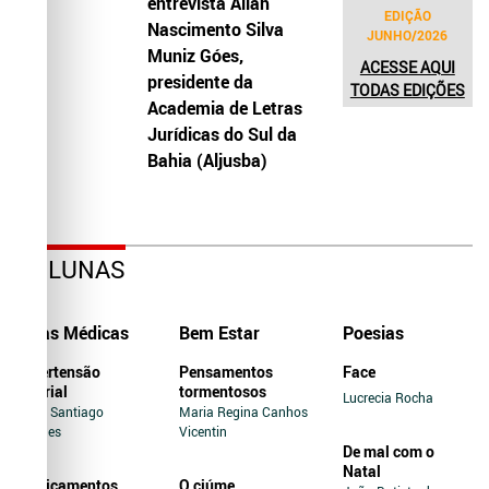
entrevista Allah
EDIÇÃO
Nascimento Silva
JUNHO/2026
Muniz Góes,
ACESSE AQUI
presidente da
TODAS EDIÇÕES
Academia de Letras
Jurídicas do Sul da
Bahia (Aljusba)
COLUNAS
Dicas Médicas
Bem Estar
Poesias
Hipertensão
Pensamentos
Face
Arterial
tormentosos
Lucrecia Rocha
Jairo Santiago
Maria Regina Canhos
Novaes
Vicentin
De mal com o
Natal
Medicamentos
O ciúme