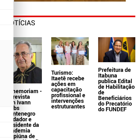
NOTÍCIAS
Prefeitura de
Turismo:
Itabuna
Itaetê recebe
publica Edital
ações em
de Habilitação
capacitação
In memoriam -
de
profissional e
Entrevista
Beneficiários
intervenções
com Ivann
do Precatório
estruturantes
Krebs
do FUNDEF
Montenegro
fundador e
presidente da
Academia
Grapiúna de