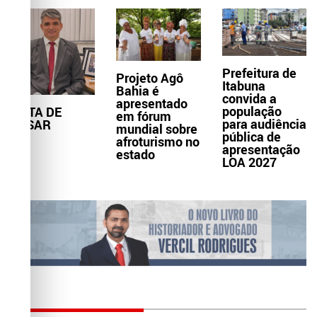
Prefeitura de
Projeto Agô
Itabuna
Bahia é
convida a
apresentado
população
NOTA DE
em fórum
para audiência
PESAR
mundial sobre
pública de
afroturismo no
apresentação
estado
LOA 2027