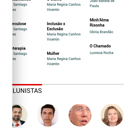
João Batista de
Jairo Santiago
Maria Regina Canhos
Paula
Novaes
Vicentin
Minh’Alma
Tuberculose
Inclusão x
Risonha
Exclusão
Jairo Santiago
Glória Brandão
Novaes
Maria Regina Canhos
Vicentin
O Chamado
Soroterapia
Lucrecia Rocha
Mulher
Jairo Santiago
Novaes
Maria Regina Canhos
Vicentin
COLUNISTAS