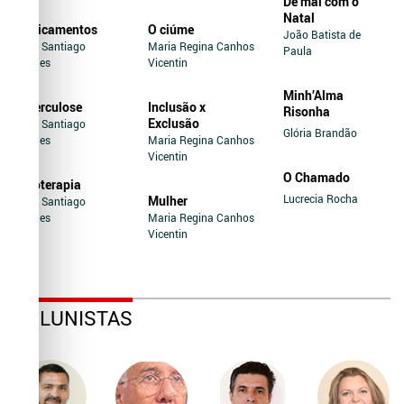
De mal com o
Natal
Medicamentos
O ciúme
João Batista de
Jairo Santiago
Maria Regina Canhos
Paula
Novaes
Vicentin
Minh’Alma
Tuberculose
Inclusão x
Risonha
Exclusão
Jairo Santiago
Glória Brandão
Novaes
Maria Regina Canhos
Vicentin
O Chamado
Soroterapia
Lucrecia Rocha
Mulher
Jairo Santiago
Novaes
Maria Regina Canhos
Vicentin
COLUNISTAS