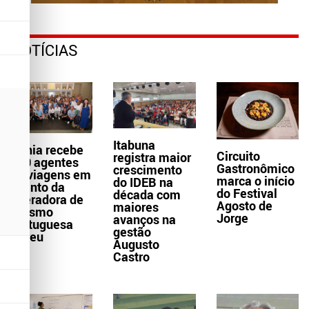
NOTÍCIAS
Itabuna
Bahia recebe
Circuito
registra maior
300 agentes
Gastronômico
crescimento
de viagens em
marca o início
do IDEB na
evento da
do Festival
década com
operadora de
Agosto de
maiores
turismo
Jorge
avanços na
portuguesa
gestão
Abreu
Augusto
Castro