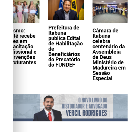
Prefeitura de
Turismo:
Câmara de
Itabuna
Itaetê recebe
Itabuna
publica Edital
ações em
celebra
de Habilitação
capacitação
centenário da
de
profissional e
Assembleia
Beneficiários
intervenções
de Deus
do Precatório
estruturantes
Ministério de
do FUNDEF
Madureira em
Sessão
Especial