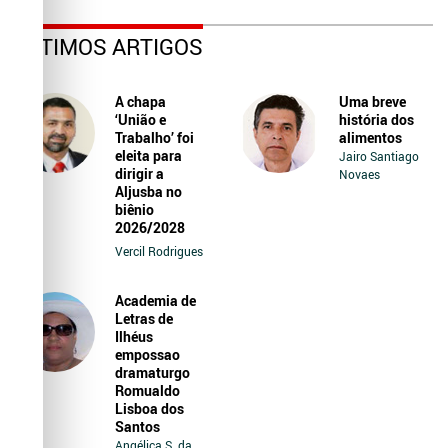
ÚLTIMOS ARTIGOS
A chapa
Uma breve
‘União e
história dos
Trabalho’ foi
alimentos
eleita para
Jairo Santiago
dirigir a
Novaes
Aljusba no
biênio
2026/2028
Vercil Rodrigues
Academia de
Letras de
Ilhéus
empossao
dramaturgo
Romualdo
Lisboa dos
Santos
Angélica S. da