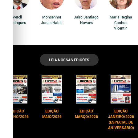
Vercil
Monsenhor
Jairo Santiago
Maria Regina
Rodrigues
Jonas Habib
Novaes
Canhos
Vicentin
LEIA NOSSAS EDIÇÕES
EDIÇÃO
EDIÇÃO
EDIÇÃO
EDIÇÃO
JUNHO/2026
MAIO/2026
MARÇO/2026
JANEIRO/2026
(ESPECIAL DE
ANIVERSÁRIO)