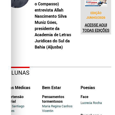
o Compasso)
entrevista Allah
EDIÇÃO
Nascimento Silva
JUNHO/2026
Muniz Góes,
ACESSE AQUI
presidente da
TODAS EDIÇÕES
Academia de Letras
Jurídicas do Sul da
Bahia (Aljusba)
COLUNAS
Dicas Médicas
Bem Estar
Poesias
Hipertensão
Pensamentos
Face
Arterial
tormentosos
Lucrecia Rocha
Jairo Santiago
Maria Regina Canhos
Novaes
Vicentin