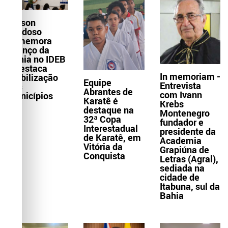
Wilson
Cardoso
comemora
avanço da
Bahia no IDEB
e destaca
In memoriam -
mobilização
Equipe
Entrevista
dos
Abrantes de
com Ivann
municípios
Karatê é
Krebs
destaque na
Montenegro
32ª Copa
fundador e
Interestadual
presidente da
de Karatê, em
Academia
Vitória da
Grapiúna de
Conquista
Letras (Agral),
sediada na
cidade de
Itabuna, sul da
Bahia