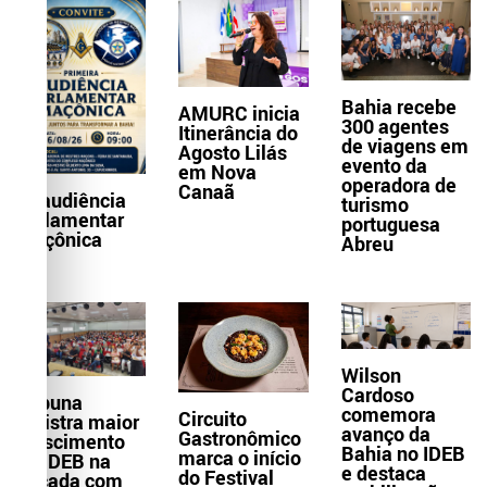
Bahia recebe
AMURC inicia
300 agentes
Itinerância do
de viagens em
Agosto Lilás
evento da
em Nova
operadora de
Canaã
1ª audiência
turismo
parlamentar
portuguesa
maçônica
Abreu
Wilson
Cardoso
Itabuna
comemora
Circuito
registra maior
avanço da
Gastronômico
crescimento
Bahia no IDEB
marca o início
do IDEB na
e destaca
do Festival
década com