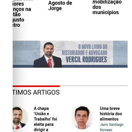
mobilização
Agosto de
maiores
dos
Jorge
avanços na
municípios
gestão
Augusto
Castro
ÚLTIMOS ARTIGOS
A chapa
Uma breve
‘União e
história dos
Trabalho’ foi
alimentos
eleita para
Jairo Santiago
dirigir a
Novaes