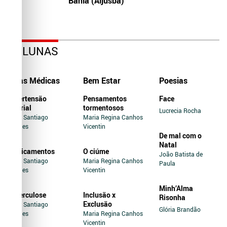
Bahia (Aljusba)
COLUNAS
Dicas Médicas
Bem Estar
Poesias
Hipertensão
Pensamentos
Face
Arterial
tormentosos
Lucrecia Rocha
Jairo Santiago
Maria Regina Canhos
Novaes
Vicentin
De mal com o
Natal
Medicamentos
O ciúme
João Batista de
Jairo Santiago
Maria Regina Canhos
Paula
Novaes
Vicentin
Minh’Alma
Tuberculose
Inclusão x
Risonha
Exclusão
Jairo Santiago
Glória Brandão
Novaes
Maria Regina Canhos
Vicentin