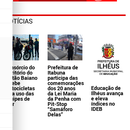
NOTÍCIAS
Consórcio do
Prefeitura de
Território do
Itabuna
Sertão Baiano
participa das
recebe
comemorações
Educação de
motocicletas
dos 20 anos
Ilhéus avança
para uso das
da Lei Maria
e eleva
equipes de
da Penha com
índices no
Ater
Pit-Stop
IDEB
“Samáforo
Delas”