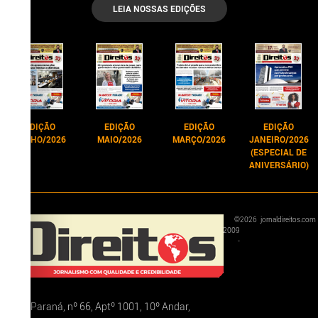
LEIA NOSSAS EDIÇÕES
EDIÇÃO
EDIÇÃO
EDIÇÃO
EDIÇÃO
JUNHO/2026
MAIO/2026
MARÇO/2026
JANEIRO/2026
(ESPECIAL DE
ANIVERSÁRIO)
©
2026
jornaldireitos.com
2009
-
Rua Paraná, nº 66, Aptº 1001, 10º Andar,