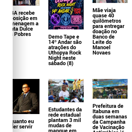
Mãe viaja
TJBA recebe
quase 40
exposição em
quilômetros
homenagem a
para entregar
Santa Dulce
doação no
dos Pobres
Demo Tape e
Banco de
14º Andar são
Leite do
atrações do
Manoel
Uthopya Rock
Novaes
Night neste
sábado (8)
Prefeitura de
Estudantes da
Itabuna em
rede estadual
duas semanas
plantam 3 mil
Enquanto eu
da Campanha
mudas de
puder servir
de Vacinação
mangue em