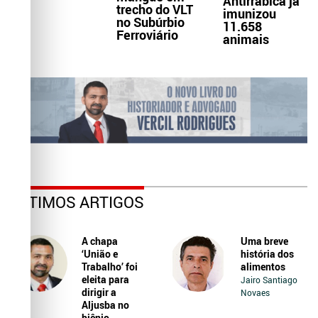
Antirrábica já
trecho do VLT
imunizou
no Subúrbio
11.658
Ferroviário
animais
ÚLTIMOS ARTIGOS
A chapa
Uma breve
‘União e
história dos
Trabalho’ foi
alimentos
eleita para
Jairo Santiago
dirigir a
Novaes
Aljusba no
biênio