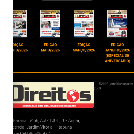
EDIÇÃO
EDIÇÃO
EDIÇÃO
EDIÇÃO
JUNHO/2026
MAIO/2026
MARÇO/2026
JANEIRO/2026
(ESPECIAL DE
ANIVERSÁRIO)
©
2026
jornaldireitos.com
2009
-
Rua Paraná, nº 66, Aptº 1001, 10º Andar,
Residencial Jardim Vitória – Itabuna –
Bahia – CEP 45.605-472