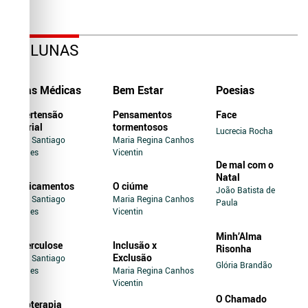
COLUNAS
Dicas Médicas
Bem Estar
Poesias
Hipertensão
Pensamentos
Face
Arterial
tormentosos
Lucrecia Rocha
Jairo Santiago
Maria Regina Canhos
Novaes
Vicentin
De mal com o
Natal
Medicamentos
O ciúme
João Batista de
Jairo Santiago
Maria Regina Canhos
Paula
Novaes
Vicentin
Minh’Alma
Tuberculose
Inclusão x
Risonha
Exclusão
Jairo Santiago
Glória Brandão
Novaes
Maria Regina Canhos
Vicentin
O Chamado
Soroterapia