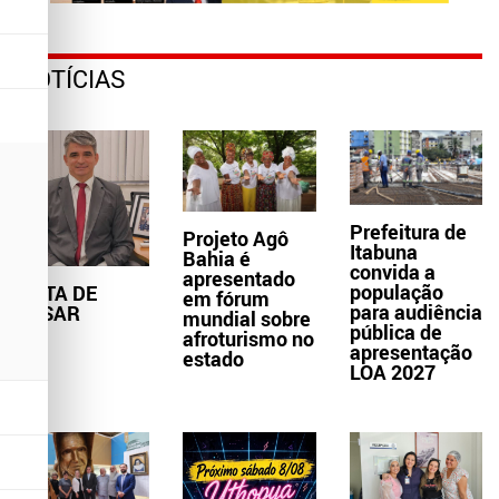
NOTÍCIAS
Prefeitura de
Projeto Agô
Itabuna
Bahia é
convida a
apresentado
população
NOTA DE
em fórum
para audiência
PESAR
mundial sobre
pública de
afroturismo no
apresentação
estado
LOA 2027