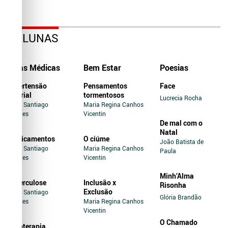
COLUNAS
Dicas Médicas
Bem Estar
Poesias
Hipertensão
Pensamentos
Face
Arterial
tormentosos
Lucrecia Rocha
Jairo Santiago
Maria Regina Canhos
Novaes
Vicentin
De mal com o
Natal
Medicamentos
O ciúme
João Batista de
Jairo Santiago
Maria Regina Canhos
Paula
Novaes
Vicentin
Minh’Alma
Tuberculose
Inclusão x
Risonha
Exclusão
Jairo Santiago
Glória Brandão
Novaes
Maria Regina Canhos
Vicentin
O Chamado
Soroterapia