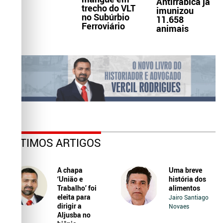
Antirrábica já
trecho do VLT
imunizou
no Subúrbio
11.658
Ferroviário
animais
ÚLTIMOS ARTIGOS
A chapa
Uma breve
‘União e
história dos
Trabalho’ foi
alimentos
eleita para
Jairo Santiago
dirigir a
Novaes
Aljusba no