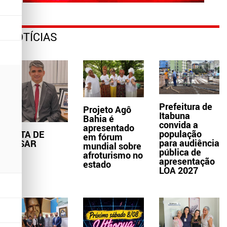
NOTÍCIAS
Prefeitura de
Projeto Agô
Itabuna
Bahia é
convida a
apresentado
população
NOTA DE
em fórum
para audiência
PESAR
mundial sobre
pública de
afroturismo no
apresentação
estado
LOA 2027