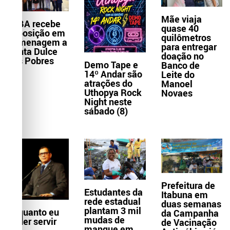
Mãe viaja
TJBA recebe
quase 40
exposição em
quilômetros
homenagem a
para entregar
Santa Dulce
doação no
dos Pobres
Demo Tape e
Banco de
14º Andar são
Leite do
atrações do
Manoel
Uthopya Rock
Novaes
Night neste
sábado (8)
Prefeitura de
Estudantes da
Itabuna em
rede estadual
duas semanas
plantam 3 mil
Enquanto eu
da Campanha
mudas de
puder servir
de Vacinação
mangue em