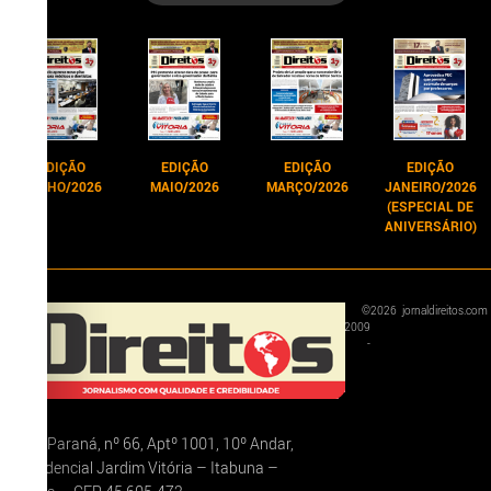
EDIÇÃO
EDIÇÃO
EDIÇÃO
EDIÇÃO
JUNHO/2026
MAIO/2026
MARÇO/2026
JANEIRO/2026
(ESPECIAL DE
ANIVERSÁRIO)
©
2026
jornaldireitos.com
2009
-
Rua Paraná, nº 66, Aptº 1001, 10º Andar,
Residencial Jardim Vitória – Itabuna –