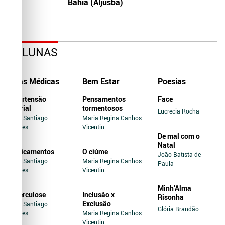
Bahia (Aljusba)
COLUNAS
Dicas Médicas
Bem Estar
Poesias
Hipertensão
Pensamentos
Face
Arterial
tormentosos
Lucrecia Rocha
Jairo Santiago
Maria Regina Canhos
Novaes
Vicentin
De mal com o
Natal
Medicamentos
O ciúme
João Batista de
Jairo Santiago
Maria Regina Canhos
Paula
Novaes
Vicentin
Minh’Alma
Tuberculose
Inclusão x
Risonha
Exclusão
Jairo Santiago
Glória Brandão
Novaes
Maria Regina Canhos
Vicentin