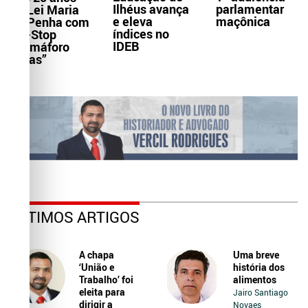
Ilhéus avança
parlamentar
da Lei Maria
e eleva
maçônica
da Penha com
índices no
Pit-Stop
IDEB
“Samáforo
Delas”
ÚLTIMOS ARTIGOS
A chapa
Uma breve
‘União e
história dos
Trabalho’ foi
alimentos
eleita para
Jairo Santiago
dirigir a
Novaes