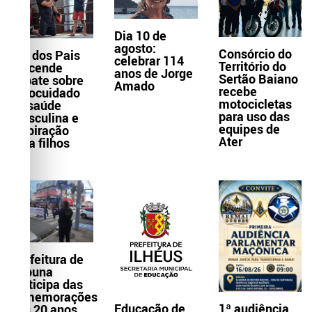
Dia 10 de
agosto:
Consórcio do
Dia dos Pais
celebrar 114
Território do
reacende
anos de Jorge
Sertão Baiano
debate sobre
Amado
recebe
autocuidado
motocicletas
da saúde
para uso das
masculina e
equipes de
inspiração
Ater
para filhos
Prefeitura de
Itabuna
participa das
comemorações
Educação de
1ª audiência
dos 20 anos