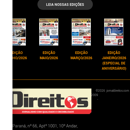
LEIA NOSSAS EDIÇÕES
EDIÇÃO
EDIÇÃO
EDIÇÃO
EDIÇÃO
JUNHO/2026
MAIO/2026
MARÇO/2026
JANEIRO/2026
(ESPECIAL DE
ANIVERSÁRIO)
©
2026
jornaldireitos.com
2009
-
Rua Paraná, nº 66, Aptº 1001, 10º Andar,