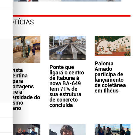
NOTÍCIAS
Paloma
Ponte que
Amado
Revista
ligará o centro
participa de
argentina
de Itabuna à
lançamento
prepara
nova BA-649
de coletânea
reportagens
tem 71% de
em Ilhéus
sobre a
sua estrutura
diversidade do
de concreto
turismo
concluída
baiano