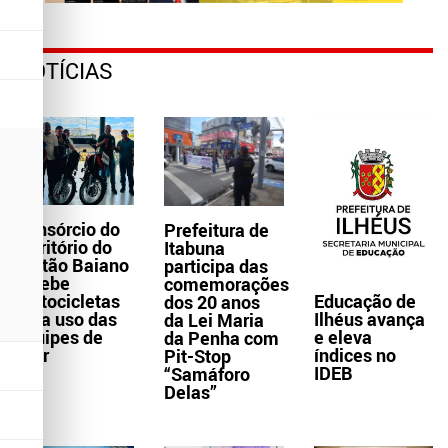
NOTÍCIAS
Consórcio do
Prefeitura de
Território do
Itabuna
Sertão Baiano
participa das
recebe
comemorações
Educação de
motocicletas
dos 20 anos
Ilhéus avança
para uso das
da Lei Maria
e eleva
equipes de
da Penha com
índices no
Ater
Pit-Stop
IDEB
“Samáforo
Delas”