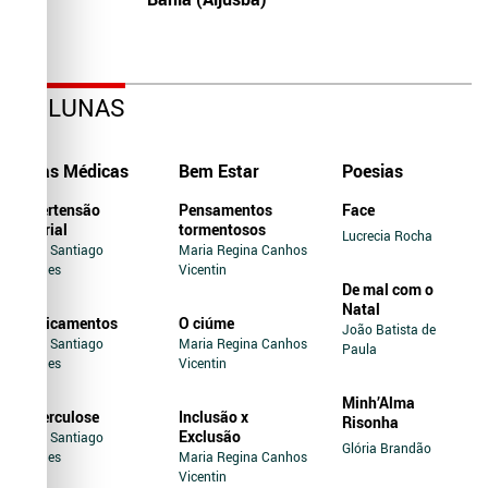
COLUNAS
Dicas Médicas
Bem Estar
Poesias
Hipertensão
Pensamentos
Face
Arterial
tormentosos
Lucrecia Rocha
Jairo Santiago
Maria Regina Canhos
Novaes
Vicentin
De mal com o
Natal
Medicamentos
O ciúme
João Batista de
Jairo Santiago
Maria Regina Canhos
Paula
Novaes
Vicentin
Minh’Alma
Tuberculose
Inclusão x
Risonha
Exclusão
Jairo Santiago
Glória Brandão
Novaes
Maria Regina Canhos
Vicentin