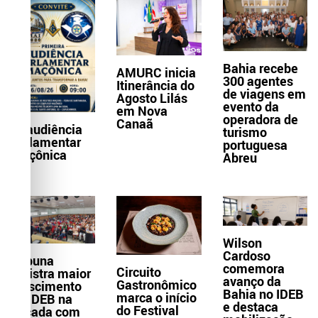
Bahia recebe
AMURC inicia
300 agentes
Itinerância do
de viagens em
Agosto Lilás
evento da
em Nova
operadora de
Canaã
1ª audiência
turismo
parlamentar
portuguesa
maçônica
Abreu
Wilson
Cardoso
Itabuna
comemora
Circuito
registra maior
avanço da
Gastronômico
crescimento
Bahia no IDEB
marca o início
do IDEB na
e destaca
do Festival
década com