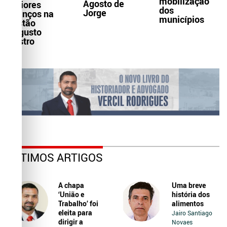
mobilização
Agosto de
maiores
dos
Jorge
avanços na
municípios
gestão
Augusto
Castro
ÚLTIMOS ARTIGOS
A chapa
Uma breve
‘União e
história dos
Trabalho’ foi
alimentos
eleita para
Jairo Santiago
dirigir a
Novaes