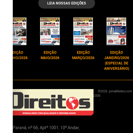
LEIA NOSSAS EDIÇÕES
EDIÇÃO
EDIÇÃO
EDIÇÃO
EDIÇÃO
JUNHO/2026
MAIO/2026
MARÇO/2026
JANEIRO/2026
(ESPECIAL DE
ANIVERSÁRIO)
©
2026
jornaldireitos.com
2009
-
Rua Paraná, nº 66, Aptº 1001, 10º Andar,