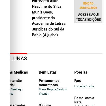
entrevista Allah
EDIÇÃO
Nascimento Silva
JUNHO/2026
Muniz Góes,
ACESSE AQUI
presidente da
TODAS EDIÇÕES
Academia de Letras
Jurídicas do Sul da
Bahia (Aljusba)
COLUNAS
Dicas Médicas
Bem Estar
Poesias
Hipertensão
Pensamentos
Face
Arterial
tormentosos
Lucrecia Rocha
Jairo Santiago
Maria Regina Canhos
Novaes
Vicentin
De mal com o
Natal
Medicamentos
O ciúme