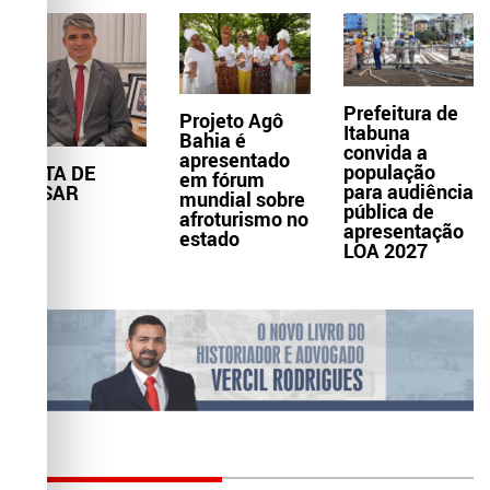
Prefeitura de
Projeto Agô
Itabuna
Bahia é
convida a
apresentado
população
NOTA DE
em fórum
para audiência
PESAR
mundial sobre
pública de
afroturismo no
apresentação
estado
LOA 2027