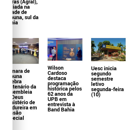
Letras (Agral),
sediada na
cidade de
Itabuna, sul da
Bahia
Wilson
Uesc inicia
Câmara de
Cardoso
segundo
Itabuna
destaca
semestre
celebra
programação
letivo
centenário da
histórica pelos
segunda-feira
Assembleia
62 anos da
(10)
de Deus
UPB em
Ministério de
entrevista à
Madureira em
Band Bahia
Sessão
Especial