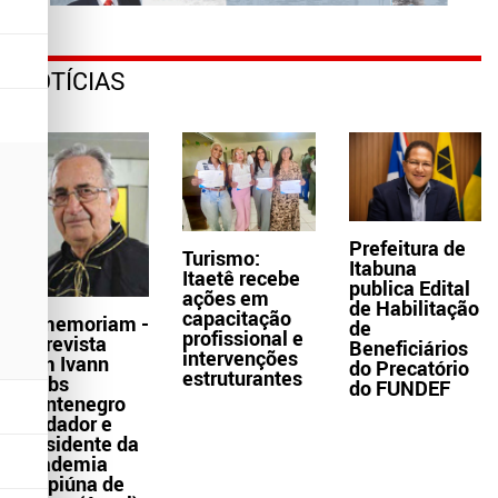
NOTÍCIAS
Prefeitura de
Turismo:
Itabuna
Itaetê recebe
publica Edital
ações em
de Habilitação
capacitação
In memoriam -
de
profissional e
Entrevista
Beneficiários
intervenções
com Ivann
do Precatório
estruturantes
Krebs
do FUNDEF
Montenegro
fundador e
presidente da
Academia
Grapiúna de