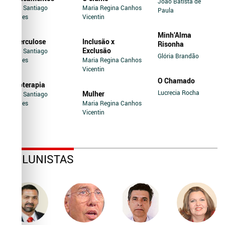
João Batista de
Jairo Santiago
Maria Regina Canhos
Paula
Novaes
Vicentin
Minh’Alma
Tuberculose
Inclusão x
Risonha
Exclusão
Jairo Santiago
Glória Brandão
Novaes
Maria Regina Canhos
Vicentin
O Chamado
Soroterapia
Lucrecia Rocha
Mulher
Jairo Santiago
Novaes
Maria Regina Canhos
Vicentin
COLUNISTAS