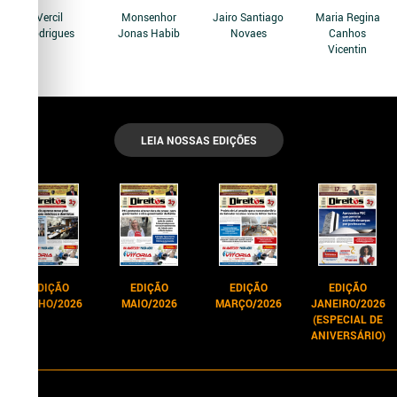
Vercil
Monsenhor
Jairo Santiago
Maria Regina
Rodrigues
Jonas Habib
Novaes
Canhos
Vicentin
LEIA NOSSAS EDIÇÕES
EDIÇÃO
EDIÇÃO
EDIÇÃO
EDIÇÃO
JUNHO/2026
MAIO/2026
MARÇO/2026
JANEIRO/2026
(ESPECIAL DE
ANIVERSÁRIO)