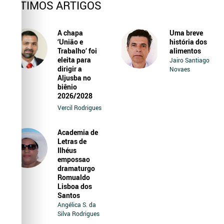
ÚLTIMOS ARTIGOS
A chapa
Uma breve
‘União e
história dos
Trabalho’ foi
alimentos
eleita para
Jairo Santiago
dirigir a
Novaes
Aljusba no
biênio
2026/2028
Vercil Rodrigues
Academia de
Letras de
Ilhéus
empossao
dramaturgo
Romualdo
Lisboa dos
Santos
Angélica S. da
Silva Rodrigues