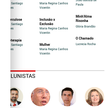
Jairo Santiago
Maria Regina Canhos
Paula
Novaes
Vicentin
Minh’Alma
Tuberculose
Inclusão x
Risonha
Exclusão
Jairo Santiago
Glória Brandão
Novaes
Maria Regina Canhos
Vicentin
O Chamado
Soroterapia
Lucrecia Rocha
Mulher
Jairo Santiago
Novaes
Maria Regina Canhos
Vicentin
COLUNISTAS