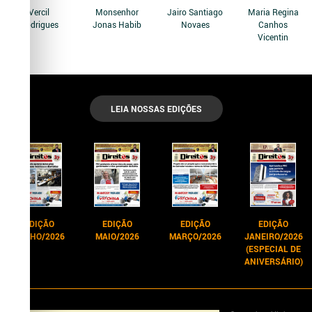
Vercil
Monsenhor
Jairo Santiago
Maria Regina
Rodrigues
Jonas Habib
Novaes
Canhos
Vicentin
LEIA NOSSAS EDIÇÕES
EDIÇÃO
EDIÇÃO
EDIÇÃO
EDIÇÃO
JUNHO/2026
MAIO/2026
MARÇO/2026
JANEIRO/2026
(ESPECIAL DE
ANIVERSÁRIO)