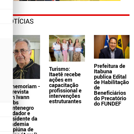
NOTÍCIAS
Prefeitura de
Turismo:
Itabuna
Itaetê recebe
publica Edital
ações em
de Habilitação
capacitação
In memoriam -
de
profissional e
Entrevista
Beneficiários
intervenções
com Ivann
do Precatório
estruturantes
Krebs
do FUNDEF
Montenegro
fundador e
presidente da
Academia
Grapiúna de