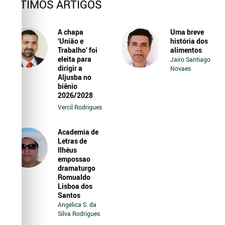
ÚLTIMOS ARTIGOS
A chapa
Uma breve
‘União e
história dos
Trabalho’ foi
alimentos
eleita para
Jairo Santiago
dirigir a
Novaes
Aljusba no
biênio
2026/2028
Vercil Rodrigues
Academia de
Letras de
Ilhéus
empossao
dramaturgo
Romualdo
Lisboa dos
Santos
Angélica S. da
Silva Rodrigues