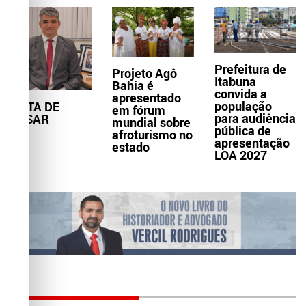
Prefeitura de
Projeto Agô
Itabuna
Bahia é
convida a
apresentado
população
NOTA DE
em fórum
para audiência
PESAR
mundial sobre
pública de
afroturismo no
apresentação
estado
LOA 2027