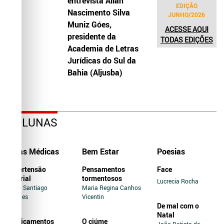
entrevista Allah
EDIÇÃO
Nascimento Silva
JUNHO/2026
Muniz Góes,
ACESSE AQUI
presidente da
TODAS EDIÇÕES
Academia de Letras
Jurídicas do Sul da
Bahia (Aljusba)
COLUNAS
Dicas Médicas
Bem Estar
Poesias
Hipertensão
Pensamentos
Face
Arterial
tormentosos
Lucrecia Rocha
Jairo Santiago
Maria Regina Canhos
Novaes
Vicentin
De mal com o
Natal
Medicamentos
O ciúme
João Batista de