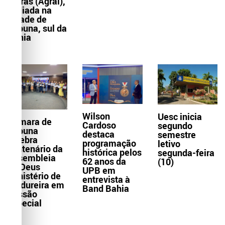
Letras (Agral),
sediada na
cidade de
Itabuna, sul da
Bahia
Wilson
Uesc inicia
Câmara de
Cardoso
segundo
Itabuna
destaca
semestre
celebra
programação
letivo
centenário da
histórica pelos
segunda-feira
Assembleia
62 anos da
(10)
de Deus
UPB em
Ministério de
entrevista à
Madureira em
Band Bahia
Sessão
Especial