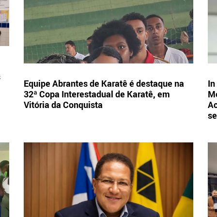
s
Equipe Abrantes de Karatê é destaque na
In
32ª Copa Interestadual de Karatê, em
Mo
Vitória da Conquista
Ac
se