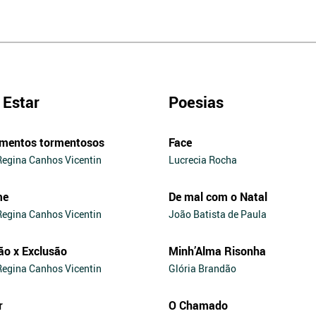
Estar
Poesias
mentos tormentosos
Face
Regina Canhos Vicentin
Lucrecia Rocha
me
De mal com o Natal
Regina Canhos Vicentin
João Batista de Paula
ão x Exclusão
Minh’Alma Risonha
Regina Canhos Vicentin
Glória Brandão
r
O Chamado