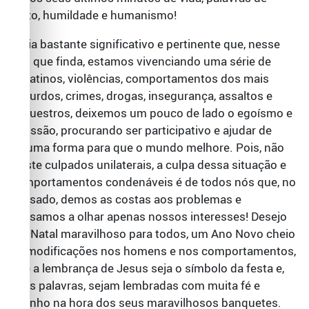
afeto, humildade e humanismo!
Seria bastante significativo e pertinente que, nesse
ano que finda, estamos vivenciando uma série de
desatinos, violências, comportamentos dos mais
absurdos, crimes, drogas, insegurança, assaltos e
sequestros, deixemos um pouco de lado o egoísmo e
omissão, procurando ser participativo e ajudar de
alguma forma para que o mundo melhore. Pois, não
existe culpados unilaterais, a culpa dessa situação e
comportamentos condenáveis é de todos nós que, no
passado, demos as costas aos problemas e
passamos a olhar apenas nossos interesses! Desejo
um Natal maravilhoso para todos, um Ano Novo cheio
de modificações nos homens e nos comportamentos,
que a lembrança de Jesus seja o símbolo da festa e,
suas palavras, sejam lembradas com muita fé e
carinho na hora dos seus maravilhosos banquetes.