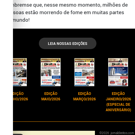
Lembremse que, nesse mesmo momento, milhões de
pessoas estão morrendo de fome em muitas partes
do mundo!
LEIA NOSSAS EDIÇÕES
EDIÇÃO
EDIÇÃO
EDIÇÃO
EDIÇÃO
JUNHO/2026
MAIO/2026
MARÇO/2026
JANEIRO/2026
(ESPECIAL DE
ANIVERSÁRIO)
©
2026
jornaldireitos.com