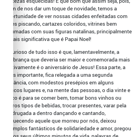
tristezas esquecidas! E que bom que assim seja, pois,
além de nos dar um toque de novidade, temos a
oportunidade de ver nossas cidades enfeitadas com
luzes piscando, cartazes coloridos, vitrines bem
arrumadas com suas figuras natalinas, principalmente
a mais significativa que é Papai Noel!
O curioso de tudo isso é que, lamentavelmente, a
lembrança que deveria ser maior e comemorada mais
festivamente é o aniversário de Jesus! Essa parte, a
mais importante, fica relegada a uma segunda
instância, com modestos presépios em alguns
poucos lugares e, na mente das pessoas, o dia vinte e
cinco é para se comer bem, tomar bons vinhos ou
outros tipos de bebidas, trocar presentes, varar pela
madrugada a dentro dançando e cantando,
esquecendo aquele que morreu por nós, deixou
exemplos fantásticos de solidariedade e amor, pregou
até os seus últimos minutos de vida, palavras de