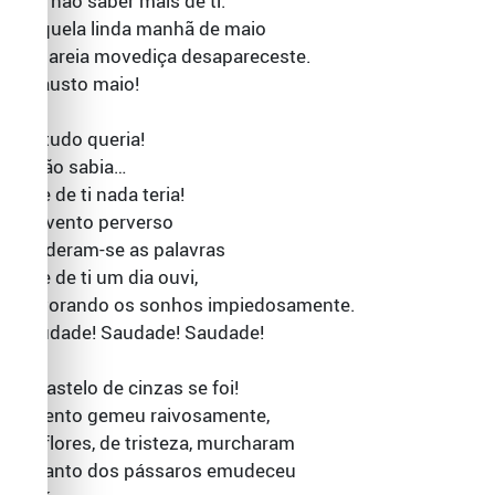
Por não saber mais de ti.
Naquela linda manhã de maio
Em areia movediça desapareceste.
Infausto maio!
Eu tudo queria!
E não sabia…
Que de ti nada teria!
No vento perverso
Perderam-se as palavras
Que de ti um dia ouvi,
Devorando os sonhos impiedosamente.
Saudade! Saudade! Saudade!
O Castelo de cinzas se foi!
O vento gemeu raivosamente,
As flores, de tristeza, murcharam
O canto dos pássaros emudeceu