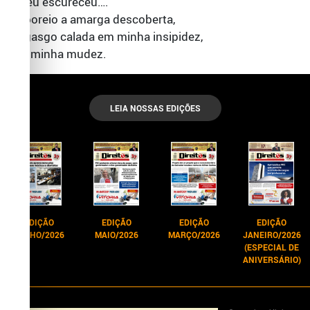
o céu escureceu….
Saboreio a amarga descoberta,
Engasgo calada em minha insipidez,
Em minha mudez.
LEIA NOSSAS EDIÇÕES
EDIÇÃO
EDIÇÃO
EDIÇÃO
EDIÇÃO
JUNHO/2026
MAIO/2026
MARÇO/2026
JANEIRO/2026
(ESPECIAL DE
ANIVERSÁRIO)